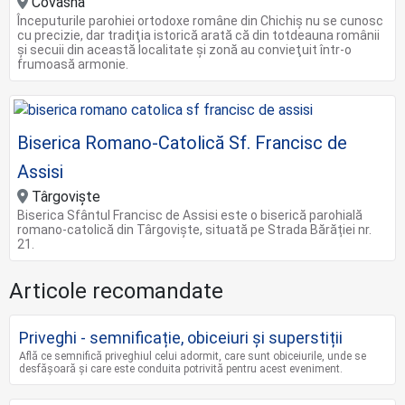
Covasna
Începuturile parohiei ortodoxe române din Chichiş nu se cunosc
cu precizie, dar tradiţia istorică arată că din totdeauna românii
şi secuii din această localitate şi zonă au convieţuit într-o
frumoasă armonie.
Biserica Romano-Catolică Sf. Francisc de
Assisi
Târgoviște
Biserica Sfântul Francisc de Assisi este o biserică parohială
romano-catolică din Târgoviște, situată pe Strada Bărăției nr.
21.
Articole recomandate
Priveghi - semnificație, obiceiuri și superstiții
Află ce semnifică priveghiul celui adormit, care sunt obiceiurile, unde se
desfășoară și care este conduita potrivită pentru acest eveniment.