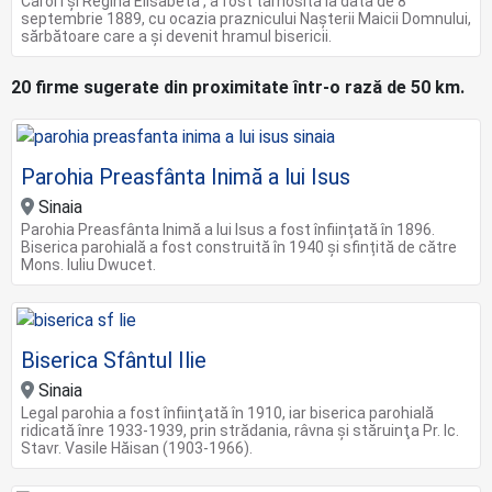
Carol I şi Regina Elisabeta , a fost târnosită la data de 8
septembrie 1889, cu ocazia praznicului Naşterii Maicii Domnului,
sărbătoare care a şi devenit hramul bisericii.
20 firme sugerate din proximitate într-o rază de 50 km.
Parohia Preasfânta Inimă a lui Isus
Sinaia
Parohia Preasfânta Inimă a lui Isus a fost înființată în 1896.
Biserica parohială a fost construită în 1940 și sfințită de către
Mons. Iuliu Dwucet.
Biserica Sfântul Ilie
Sinaia
Legal parohia a fost înfiinţată în 1910, iar biserica parohială
ridicată înre 1933-1939, prin strădania, râvna şi stăruinţa Pr. Ic.
Stavr. Vasile Hăisan (1903-1966).