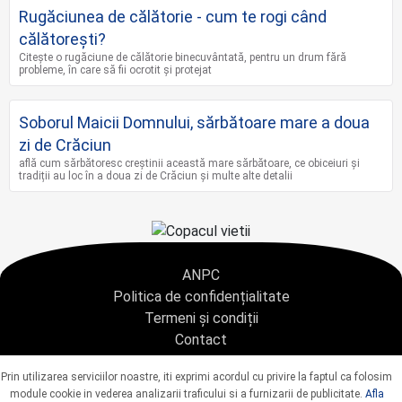
Rugăciunea de călătorie - cum te rogi când
călătorești?
Citește o rugăciune de călătorie binecuvântată, pentru un drum fără
probleme, în care să fii ocrotit și protejat
Soborul Maicii Domnului, sărbătoare mare a doua
zi de Crăciun
află cum sărbătoresc creștinii această mare sărbătoare, ce obiceiuri și
tradiții au loc în a doua zi de Crăciun și multe alte detalii
ANPC
Politica de confidențialitate
Termeni și condiții
Contact
Copyright © 2021 - AGENTIA CONDOLEANTE.RO SRL - toate drepturile rezervate
Prin utilizarea serviciilor noastre, iti exprimi acordul cu privire la faptul ca folosim
J40/9967/2020 CUI: 42925428
module cookie in vederea analizarii traficului si a furnizarii de publicitate.
Afla