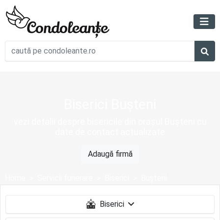
Biserici Bușteni
vezi detalii despre bisericile din orașul Bușteni cu
date de contact actualizate
Adaugă firmă
Home
Servicii funerare
Biserici
Bușteni
Biserici