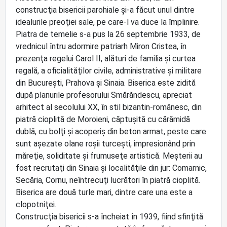
construcţia bisericii parohiale şi-a făcut unul dintre
idealurile preoţiei sale, pe care-l va duce la împlinire.
Piatra de temelie s-a pus la 26 septembrie 1933, de
vrednicul întru adormire patriarh Miron Cristea, în
prezenţa regelui Carol II, alături de familia şi curtea
regală, a oficialităţilor civile, administrative şi militare
din Bucureşti, Prahova şi Sinaia. Biserica este zidită
după planurile profesorului Smărăndescu, apreciat
arhitect al secolului XX, în stil bizantin-românesc, din
piatră cioplită de Moroieni, căptuşită cu cărămidă
dublă, cu bolţi şi acoperiş din beton armat, peste care
sunt aşezate olane roşii turceşti, impresionând prin
măreţie, soliditate şi frumuseţe artistică. Meşterii au
fost recrutaţi din Sinaia şi localităţile din jur: Comarnic,
Secăria, Cornu, neîntrecuţi lucrători în piatră cioplită.
Biserica are două turle mari, dintre care una este a
clopotniţei.
Construcţia bisericii s-a încheiat în 1939, fiind sfinţită