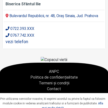
Biserica Sfântul Ilie
Bulevardul Republicii, nr. 48, Oraş Sinaia, Jud. Prahova
0722.393.XXX
0767.742.XXX
vezi telefon
ANPC
Politica de confidențialitate
Termeni și condiții
Contact
Copyright © 2021 - AGENTIA CONDOLEANTE.RO SRL - toate drepturile rezervate
Prin utilizarea serviciilor noastre, iti exprimi acordul cu privire la faptul ca folosim
J40/9967/2020 CUI: 42925428
module cookie in vederea analizarii traficului si a furnizarii de publicitate.
Afla