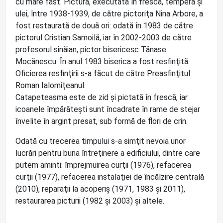
cu mare fast. Pictura, executată în frescă, tempera şi
ulei, între 1938-1939, de către pictoriţa Nina Arbore, a
fost restaurată de două ori: odată în 1983 de către
pictorul Cristian Samoilă, iar în 2002-2003 de către
profesorul sinăian, pictor bisericesc Tănase
Mocănescu. În anul 1983 biserica a fost resfinţită.
Oficierea resfinţirii s-a făcut de către Preasfinţitul
Roman Ialomiţeanul.
Catapeteasma este de zid şi pictată în frescă, iar
icoanele împărăteşti sunt încadrate în rame de stejar
învelite în argint presat, sub formă de flori de crin.
Odată cu trecerea timpului s-a simţit nevoia unor
lucrări pentru buna întreţinere a edificiului, dintre care
putem aminti: împrejmuirea curţii (1976), refacerea
curţii (1977), refacerea instalaţiei de încălzire centrală
(2010), reparaţii la acoperiş (1971, 1983 şi 2011),
restaurarea picturii (1982 şi 2003) şi altele.