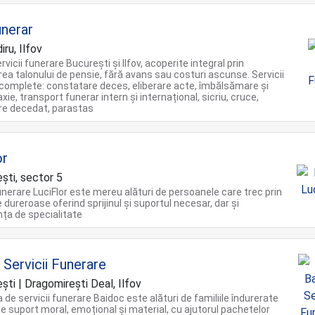
nerar
ru, Ilfov
vicii funerare București și Ilfov, acoperite integral prin
ea talonului de pensie, fără avans sau costuri ascunse. Servicii
complete: constatare deces, eliberare acte, îmbălsămare și
ie, transport funerar intern și internațional, sicriu, cruce,
re decedat, parastas
or
ști, sector 5
funerare LuciFlor este mereu alături de persoanele care trec prin
ureroase oferind sprijinul și suportul necesar, dar și
ța de specialitate
 Servicii Funerare
ti | Dragomireşti Deal, Ilfov
de servicii funerare Baidoc este alături de familiile îndurerate
le suport moral, emoțional și material, cu ajutorul pachetelor