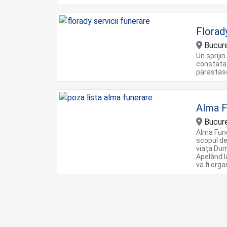
Florad
Bucure
Un spriji
constatat
parastas
Alma F
Bucure
Alma Fune
scopul de
viața Du
Apelând la
va fi org