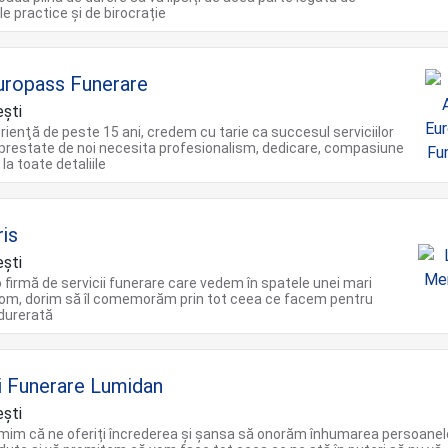
e practice și de birocrație
uropass Funerare
şti
rienţă de peste 15 ani, credem cu tarie ca succesul serviciilor
prestate de noi necesita profesionalism, dedicare, compasiune
 la toate detaliile
is
şti
firmă de servicii funerare care vedem în spatele unei mari
 om, dorim să îl comemorăm prin tot ceea ce facem pentru
ndurerată
ii Funerare Lumidan
ști
mim că ne oferiți încrederea și șansa să onorăm înhumarea persoanel