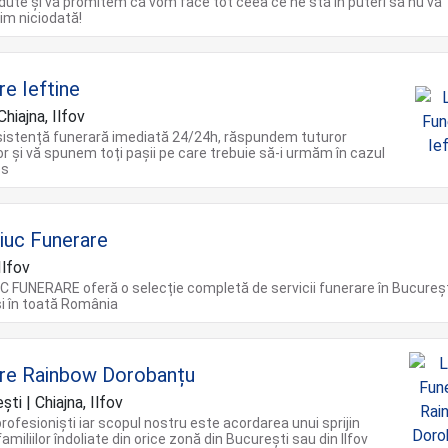
rdute și vă promitem că vom face tot ceea ce ne stă în puteri să nu vă
m niciodată!
re Ieftine
hiajna, Ilfov
sistență funerară imediată 24/24h, răspundem tuturor
lor și vă spunem toți pașii pe care trebuie să-i urmăm în cazul
es
iuc Funerare
Ilfov
 FUNERARE oferă o selecție completă de servicii funerare în Bucureșt
 și în toată România
re Rainbow Dorobanțu
ti | Chiajna, Ilfov
ofesioniști iar scopul nostru este acordarea unui sprijin
miliilor îndoliate din orice zonă din București sau din Ilfov