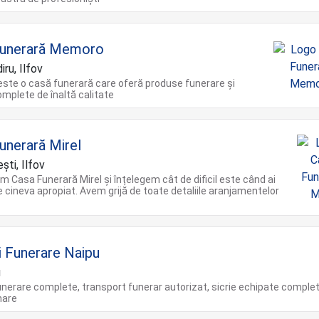
Funerară Memoro
ru, Ilfov
ste o casă funerară care oferă produse funerare și
complete de înaltă calitate
unerară Mirel
ti, Ilfov
m Casa Funerară Mirel și înțelegem cât de dificil este când ai
e cineva apropiat. Avem grijă de toate detaliile aranjamentelor
ii Funerare Naipu
u
funerare complete, transport funerar autorizat, sicrie echipate complet
mare