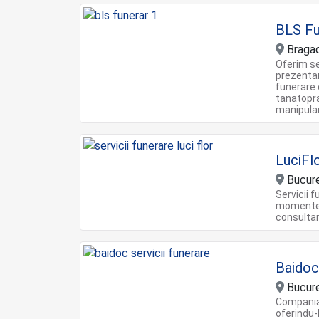
BLS Fu
Bragadi
Oferim ser
prezentar
funerare 
tanatoprax
manipula
LuciFl
Bucure
Servicii 
momente d
consultan
Baidoc
Bucureș
Compania 
oferindu-