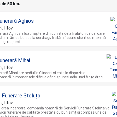
ă de 50 km.
unerară Aghios
i, Ilfov
rară Aghios a luat naștere din dorința de a fi alături de cei care
n ultim rămas bun de la cei dragi, tratăm fiecare client cu maximă
te și respect
unerară Mihai
i, Ilfov
ară Mihai are sediul în Clinceni și este la dispoziția
stră în momentele dificile când spuneți adio unei ființe dragi
i Funerare Steluța
i, Ilfov
de grea încercare, compania noastră de Servicii Funerare Steluța vă
vicii funerare de calitate prestate cu bun simț și compasiune de
astră de profesioniști