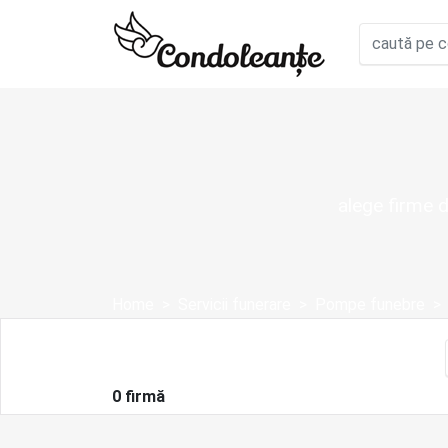
alege firme 
Home
Servicii funerare
Pompe funebre
0 firmă