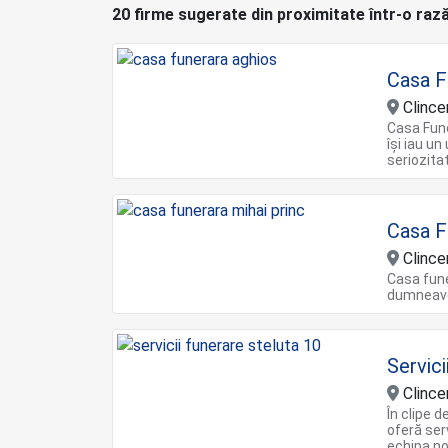
20 firme sugerate din proximitate într-o raz
Casa F
Clincen
Casa Fune
își iau u
seriozita
Casa F
Clincen
Casa funer
dumneavoa
Servici
Clincen
În clipe 
oferă ser
echipa no