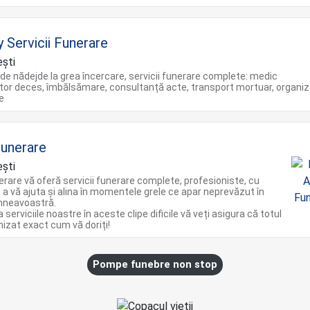
y Servicii Funerare
ști
n de nădejde la grea încercare, servicii funerare complete: medic
or deces, îmbălsămare, consultanță acte, transport mortuar, organiz
e
unerare
ști
rare vă oferă servicii funerare complete, profesioniste, cu
 a vă ajuta și alina în momentele grele ce apar neprevăzut în
mneavoastră.
 serviciile noastre în aceste clipe dificile vă veți asigura că totul
anizat exact cum vă doriți!
Pompe funebre non stop