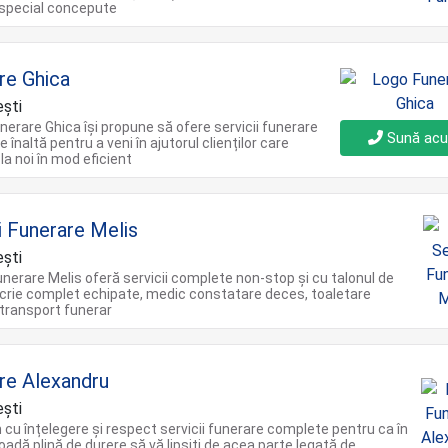
 special concepute
re Ghica
şti
nerare Ghica își propune să ofere servicii funerare
Sună ac
e înaltă pentru a veni în ajutorul clienților care
la noi în mod eficient
i Funerare Melis
şti
Funerare Melis oferă servicii complete non-stop și cu talonul de
icrie complet echipate, medic constatare deces, toaletare
transport funerar
re Alexandru
ști
 cu înțelegere și respect servicii funerare complete pentru ca în
oadă plină de durere să vă lipsiți de acea parte legată de