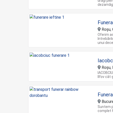
dragi pie
dezamăgi
Funera
Roșu, C
Oferim a
întrebări
unui dec
Iacobc
Roșu, 
IACOBCIUC
Ilfov cât
Funera
Bucureș
Suntem pr
complet fa