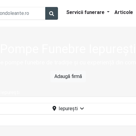
Servicii funerare
Articole
Pompe Funebre Iepurești
de pompe funebre de tradiție și cu experiență din com
Adaugă firmă
Iepurești
Iepurești