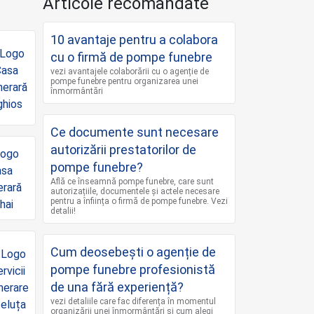
Articole recomandate
10 avantaje pentru a colabora
cu o firmă de pompe funebre
vezi avantajele colaborării cu o agenție de
pompe funebre pentru organizarea unei
înmormântări
Ce documente sunt necesare
autorizării prestatorilor de
pompe funebre?
Află ce înseamnă pompe funebre, care sunt
autorizațiile, documentele și actele necesare
pentru a înființa o firmă de pompe funebre. Vezi
detalii!
Cum deosebești o agenție de
pompe funebre profesionistă
de una fără experiență?
vezi detaliile care fac diferența în momentul
organizării unei înmormântări și cum alegi