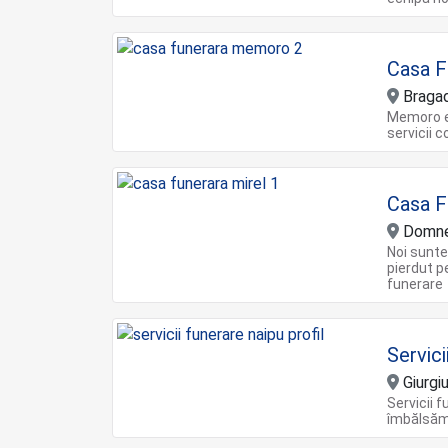
Casa 
Bragadi
Memoro e
servicii 
Casa F
Domneș
Noi sunte
pierdut p
funerare
Servic
Giurgi
Servicii 
îmbălsă