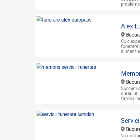
problemel
Alex E
Bucure
Cu o expe
funerare 
si atentie
Memor
Bucure
Suntem o 
dureri un
familia î
Servic
Bucure
Vă mulțu