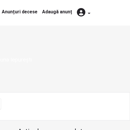
Anunțuri decese
Adaugă anunț
una Iepurești