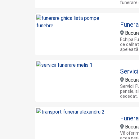
funerare
Funera
Bucure
Echipa Fu
de calitat
apelează 
Servici
Bucure
Servicii 
pensie, s
decedat, 
Funera
Bucure
Vă oferim
acea peri