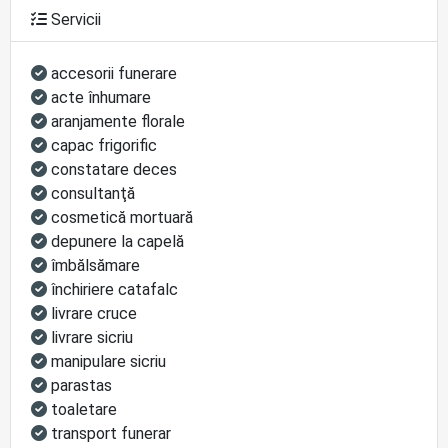
Servicii
accesorii funerare
acte înhumare
aranjamente florale
capac frigorific
constatare deces
consultanţă
cosmetică mortuară
depunere la capelă
îmbălsămare
închiriere catafalc
livrare cruce
livrare sicriu
manipulare sicriu
parastas
toaletare
transport funerar