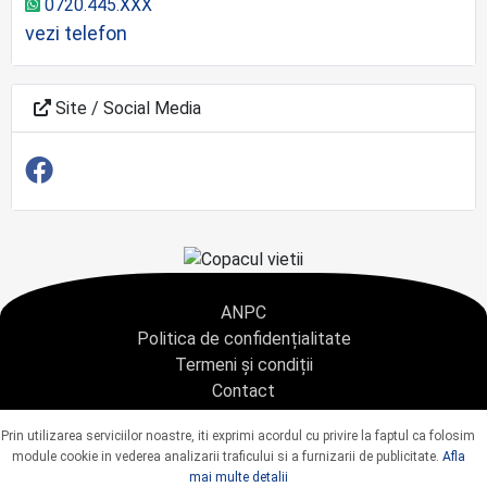
0720.445.XXX
vezi telefon
Site / Social Media
ANPC
Politica de confidențialitate
Termeni și condiții
Contact
Copyright © 2021 - AGENTIA CONDOLEANTE.RO SRL - toate drepturile rezervate
Prin utilizarea serviciilor noastre, iti exprimi acordul cu privire la faptul ca folosim
J40/9967/2020 CUI: 42925428
module cookie in vederea analizarii traficului si a furnizarii de publicitate.
Afla
mai multe detalii