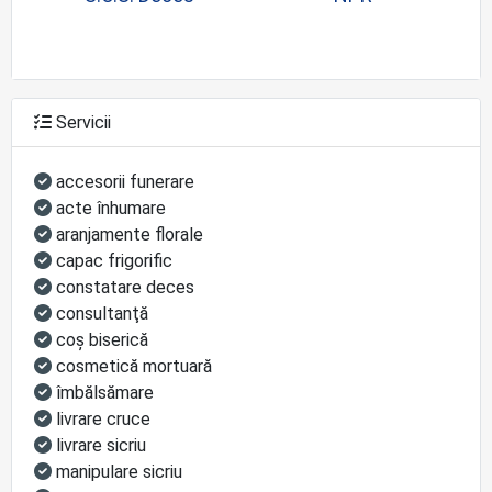
Servicii
accesorii funerare
acte înhumare
aranjamente florale
capac frigorific
constatare deces
consultanţă
coş biserică
cosmetică mortuară
îmbălsămare
livrare cruce
livrare sicriu
manipulare sicriu