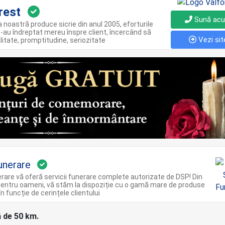
rest
Sună ac
noastră produce sicrie din anul 2005, eforturile
-au îndreptat mereu înspre client, încercând să
Vezi sit
litate, promptitudine, seriozitate
unerare
are vă oferă servicii funerare complete autorizate de DSP! Din
entru oameni, vă stăm la dispoziție cu o gamă mare de produse
n funcție de cerințele clientului
ă de 50 km.