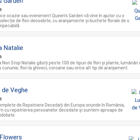
s Garden
a
ice ocazie sau eveniment Queen's Garden vă vine în ajutor cu o
selecție de flori deosebite, cu aranjamente și buchete florale de o
impecabilă.
a Natalie
a
a Non Stop Natalie găsiți peste 100 de tipuri de flori și plante, lumânări
 cununie, flori la ghiveci, coroane sau orice alt tip de aranjament.
 de Veghe
a
complete de Repatriere Decedați din Europa oriunde în România,
m cu repatrierea persoanelor decedate și suntem aproape de
îndoliate
Flowers