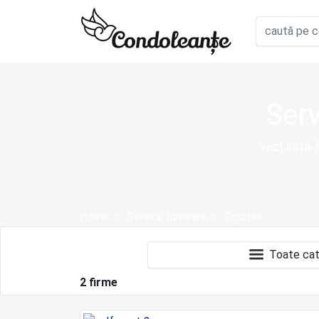
Serv
vezi lista
Home
Servicii funerare
Oșorhei
2 firme