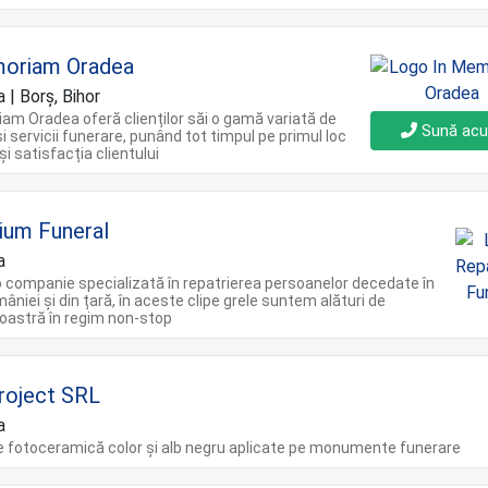
moriam Oradea
 | Borș, Bihor
am Oradea oferă clienților săi o gamă variată de
Sună ac
i servicii funerare, punând tot timpul pe primul loc
și satisfacția clientului
ium Funeral
a
companie specializată în repatrierea persoanelor decedate în
âniei și din țară, în aceste clipe grele suntem alături de
astră în regim non-stop
Project SRL
a
de fotoceramică color și alb negru aplicate pe monumente funerare