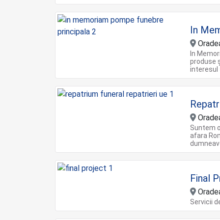
In Me
Oradea
In Memori
produse ș
interesul 
Repatr
Orade
Suntem o 
afara Rom
dumneavo
Final 
Orade
Servicii 