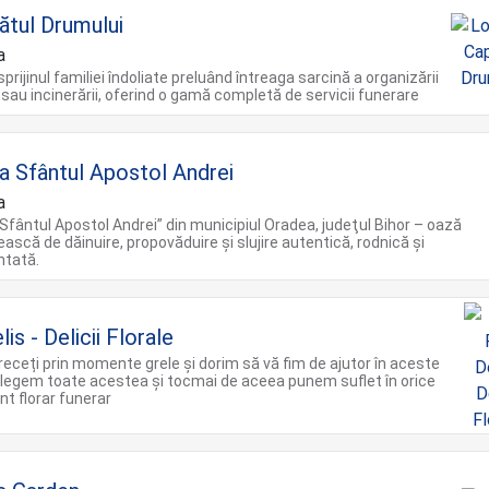
ătul Drumului
a
prijinul familiei îndoliate preluând întreaga sarcină a organizării
 sau incinerării, oferind o gamă completă de servicii funerare
ca Sfântul Apostol Andrei
a
„Sfântul Apostol Andrei” din municipiul Oradea, judeţul Bihor – oază
ască de dăinuire, propovăduire şi slujire autentică, rodnică şi
ntată.
lis - Delicii Florale
receți prin momente grele și dorim să vă fim de ajutor în aceste
țelegem toate acestea și tocmai de aceea punem suflet în orice
t florar funerar