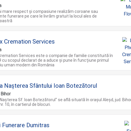
a
ai mare respect și compasiune realizăm coroane sau
te funerare pe care le livrăm gratuit la locul ales de
oastră
x Cremation Services
a
remation Services este o companie de familie constituită în
9 cu scopul declarat de a aduce şi pune în funcţiune primul
iu uman modern din România
ca Naşterea Sfântului Ioan Botezătorul
 Bihor
Nașterea Sf. Ioan Botezătorul" se află situată în orașul Aleșd, jud. Bihor,
nr. 10, în cartierul de blocuri.
ii Funerare Dumitras