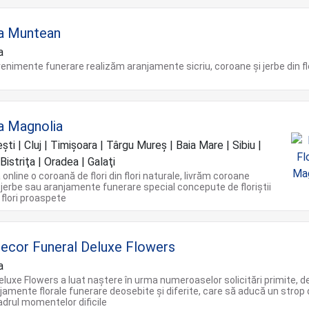
ia Muntean
a
enimente funerare realizăm aranjamente sicriu, coroane și jerbe din fl
ia Magnolia
ti | Cluj | Timişoara | Târgu Mureș | Baia Mare | Sibiu |
Bistriţa | Oradea | Galaţi
nline o coroană de flori din flori naturale, livrăm coroane
 jerbe sau aranjamente funerare special concepute de floriștii
 flori proaspete
ecor Funeral Deluxe Flowers
a
eluxe Flowers a luat naștere în urma numeroaselor solicitări primite, d
jamente florale funerare deosebite și diferite, care să aducă un strop
adrul momentelor dificile