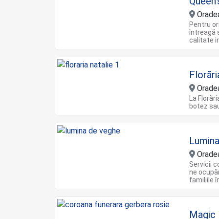
Queen'
Orade
Pentru or
întreagă 
calitate 
Florări
Orade
La Florări
botez sau
Lumina
Orade
Servicii 
ne ocupă
familiile 
Magic 