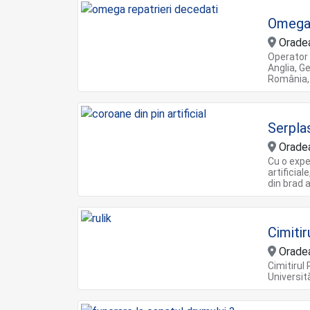
Omega 
Orade
Operator 
Anglia, G
România, 
Serpla
Orade
Cu o expe
artificia
din brad a
Cimitir
Orade
Cimitirul
Universită