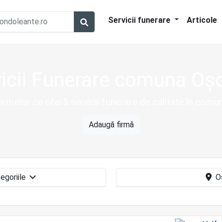
Servicii funerare
Articole
icii Funerare comuna Oș
 firmelor ce oferă servicii funerare de calitate în com
Adaugă firmă
Toate categoriile