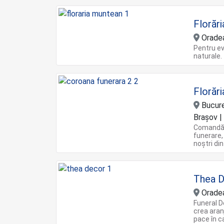
Florăr
Orade
Pentru ev
naturale.
Florăr
Bucureş
Braşov | 
Comandă o
funerare,
noștri din
Thea D
Orade
Funeral D
crea aran
pace în c