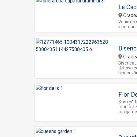
La Cap
Orade
Venim în s
înhumării
Biseri
Orade
Biserica 
duhovnice
binecuvâ
Flor De
Știm că t
clipe! În
aranjamen