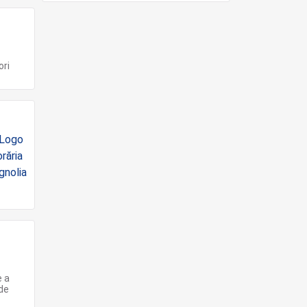
ori
e a
 de