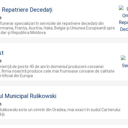
Repatriere Decedați
a
funerar specializat în serviciile de repatriere decedați din
ermania, Franța, Austria, Italia, Belgia și Uniunea Europeană spre
dar și Republica Moldova
st
a
rienţă de peste 45 de ani în domeniul producerii coroanei
le, firma noastră produce cele mai frumoase coroane de calitate
rtificial din Europa
ul Municipal Rulikowski
a
 Rulikowski este un cimitir din Oradea, mai exact în sudul Cartierului
ții.