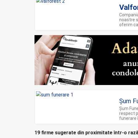
Valfo
Compania 
noastre s
oferim ca
Șum F
Șum Funer
respect p
funerare î
19 firme sugerate din proximitate într-o raz