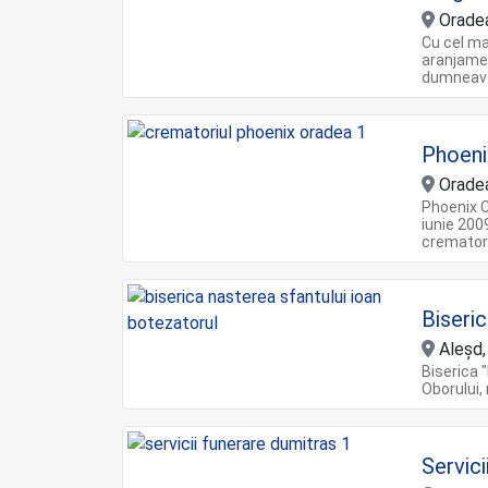
Orade
Cu cel m
aranjamen
dumneav
Phoeni
Orade
Phoenix C
iunie 200
cremator
Biseri
Aleșd,
Biserica "
Oborului, 
Servic