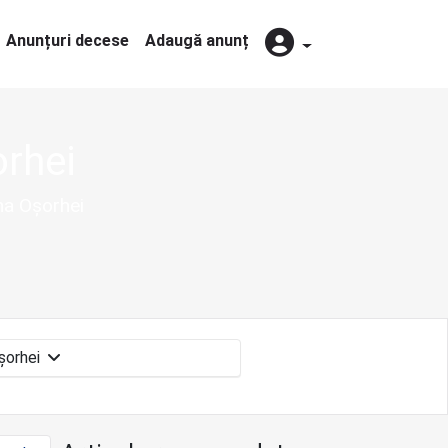
Anunțuri decese
Adaugă anunț
orhei
una Oșorhei
Oșorhei