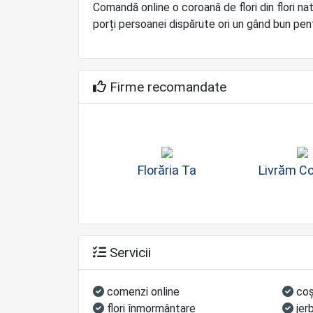
Comandă online o coroană de flori din flori n
porți persoanei dispărute ori un gând bun pent
Firme recomandate
Florăria Ta
Livrăm C
Servicii
comenzi online
coş
flori înmormântare
jer