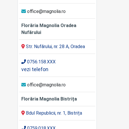
office@magnolia.ro
Florăria Magnolia Oradea
Nufărului
Str. Nufărului, nr. 28 A, Oradea
0756.158.XXX
vezi telefon
office@magnolia.ro
Florăria Magnolia Bistrița
Bdul Republicii, nr. 1, Bistrița
0759.018.XXX