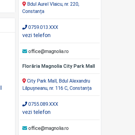
Bdul Aurel Vlaicu, nr. 220,
Constanța
0759.013.XXX
vezi telefon
office@magnolia.ro
Florăria Magnolia City Park Mall
City Park Mall, Bdul Alexandru
l
Lăpușneanu, nr. 116 C, Constanța
0755.089.XXX
vezi telefon
office@magnolia.ro