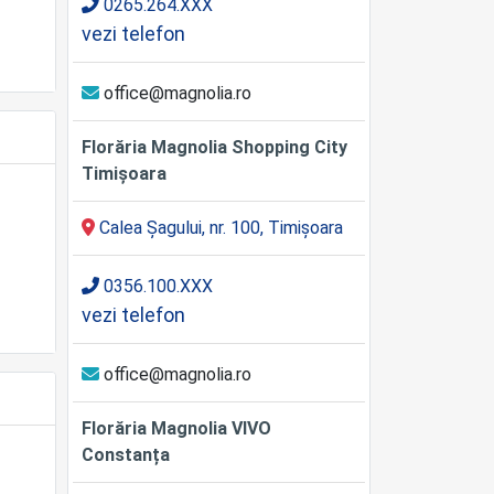
0265.264.XXX
vezi telefon
office@magnolia.ro
Florăria Magnolia Shopping City
Timișoara
Calea Șagului, nr. 100, Timișoara
0356.100.XXX
vezi telefon
office@magnolia.ro
Florăria Magnolia VIVO
Constanța