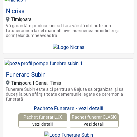
Nicrias
Timișoara
Vă garantǎm produse unicat fǎrǎ vârstǎ obținute prin
fotoceramicǎ la cel mai înalt nivel asemenea amintirilor şi
dorințelor dumneavoastrǎ
Funerare Subin
Timişoara | Cenei, Timiş
Funerare Subin este aici pentru a vă ajuta să organizați și să
duceți la bun sfârșit toate demersurile legate de ceremonia
funerară
Pachete Funerare - vezi detalii
Pachet funerar LUX
Pachet funerar CLASIC
vezi detalii
vezi detalii