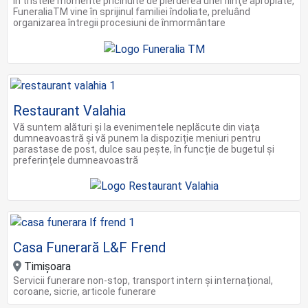
În tristele momente pricinuite de pierderea unei fiinţe apropiate,
FuneraliaTM vine în sprijinul familiei îndoliate, preluând
organizarea întregii procesiuni de înmormântare
Restaurant Valahia
Vă suntem alături și la evenimentele neplăcute din viața
dumneavoastră și vă punem la dispoziție meniuri pentru
parastase de post, dulce sau pește, în funcție de bugetul și
preferințele dumneavoastră
Casa Funerară L&F Frend
Timișoara
Servicii funerare non-stop, transport intern și internațional,
coroane, sicrie, articole funerare