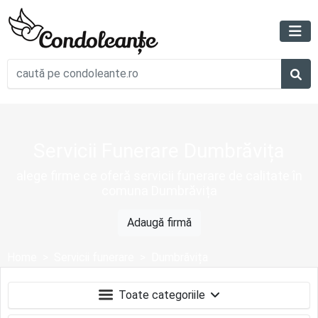
Servicii Funerare Dumbrăvița
alege firme ce oferă servicii funerare de calitate în
comuna Dumbrăvița
Adaugă firmă
Home
Servicii funerare
Dumbrăvița
Toate categoriile