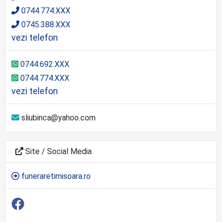
0744.774.XXX
0745.388.XXX
vezi telefon
0744.692.XXX
0744.774.XXX
vezi telefon
sliubinca@yahoo.com
Site / Social Media
funeraretimisoara.ro