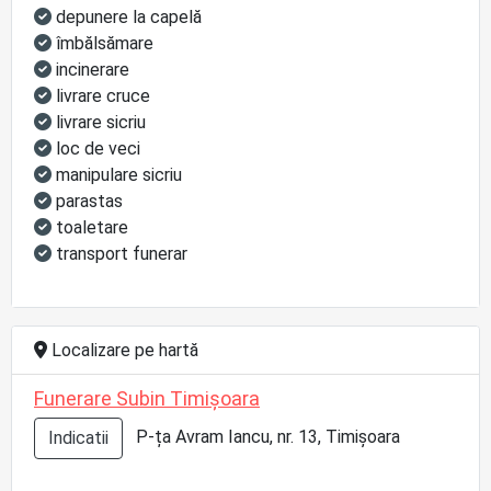
depunere la capelă
îmbălsămare
incinerare
livrare cruce
livrare sicriu
loc de veci
manipulare sicriu
parastas
toaletare
transport funerar
Localizare pe hartă
Funerare Subin Timișoara
P-ța Avram Iancu, nr. 13, Timișoara
Indicatii