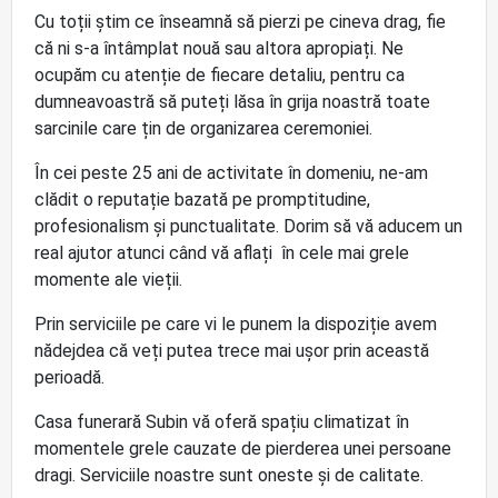
Cu toții știm ce înseamnă să pierzi pe cineva drag, fie
că ni s-a întâmplat nouă sau altora apropiați. Ne
ocupăm cu atenție de fiecare detaliu, pentru ca
dumneavoastră să puteți lăsa în grija noastră toate
sarcinile care țin de organizarea ceremoniei.
În cei peste 25 ani de activitate în domeniu, ne-am
clădit o reputație bazată pe promptitudine,
profesionalism și punctualitate. Dorim să vă aducem un
real ajutor atunci când vă aflați în cele mai grele
momente ale vieții.
Prin serviciile pe care vi le punem la dispoziție avem
nădejdea că veți putea trece mai ușor prin această
perioadă.
Casa funerară Subin vă oferă spațiu climatizat în
momentele grele cauzate de pierderea unei persoane
dragi. Serviciile noastre sunt oneste și de calitate.