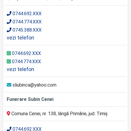
0744.692.XXX
0744.774.XXX
0745.388.XXX
vezi telefon
0744.692.XXX
0744.774.XXX
vezi telefon
sliubinca@yahoo.com
Funerare Subin Cenei
Comuna Cenei, nr. 138, lângă Primărie, jud. Timiș
0744.692.XXX