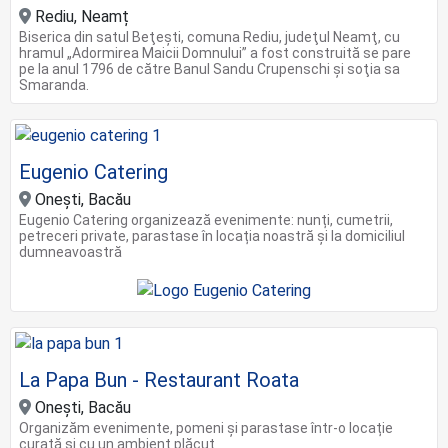
Rediu, Neamț
Biserica din satul Beţeşti, comuna Rediu, judeţul Neamţ, cu
hramul „Adormirea Maicii Domnului” a fost construită se pare
pe la anul 1796 de către Banul Sandu Crupenschi şi soţia sa
Smaranda.
Eugenio Catering
Onești, Bacău
Eugenio Catering organizează evenimente: nunți, cumetrii,
petreceri private, parastase în locația noastră și la domiciliul
dumneavoastră
La Papa Bun - Restaurant Roata
Onești, Bacău
Organizăm evenimente, pomeni și parastase într-o locație
curată și cu un ambient plăcut