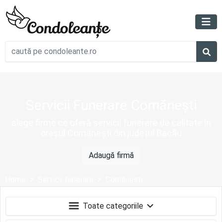
Servicii Funerare Comănești
alege firme ce oferă servicii funerare de calitate în
orașul Comănești din județul Bacău
Adaugă firmă
Home
Servicii funerare
Comăneşti
Toate categoriile