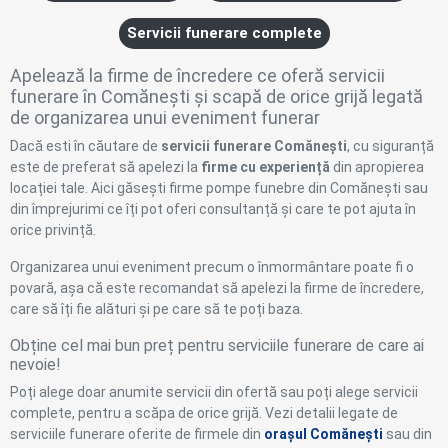
Servicii funerare complete
Apelează la firme de încredere ce oferă servicii
funerare în Comănești și scapă de orice grijă legată
de organizarea unui eveniment funerar
Dacă esti în căutare de
servicii funerare Comănești
, cu siguranță
este de preferat să apelezi la
firme cu experiență
din apropierea
locației tale. Aici găsești firme pompe funebre din Comănești sau
din împrejurimi ce îți pot oferi consultanță și care te pot ajuta în
orice privință.
Organizarea unui eveniment precum o înmormântare poate fi o
povară, așa că este recomandat să apelezi la firme de încredere,
care să îți fie alături și pe care să te poți baza.
Obține cel mai bun preț pentru serviciile funerare de care ai
nevoie!
Poți alege doar anumite servicii din ofertă sau poți alege servicii
complete, pentru a scăpa de orice grijă. Vezi detalii legate de
serviciile funerare oferite de firmele din
orașul Comănești
sau din