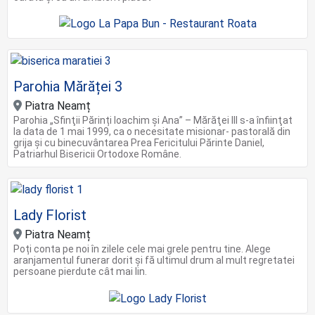
Parohia Mărăței 3
Piatra Neamț
Parohia „Sfinţii Părinți Ioachim şi Ana” – Mărăţei III s-a înfiinţat
la data de 1 mai 1999, ca o necesitate misionar- pastorală din
grija şi cu binecuvântarea Prea Fericitului Părinte Daniel,
Patriarhul Bisericii Ortodoxe Române.
Lady Florist
Piatra Neamț
Poți conta pe noi în zilele cele mai grele pentru tine. Alege
aranjamentul funerar dorit și fă ultimul drum al mult regretatei
persoane pierdute cât mai lin.