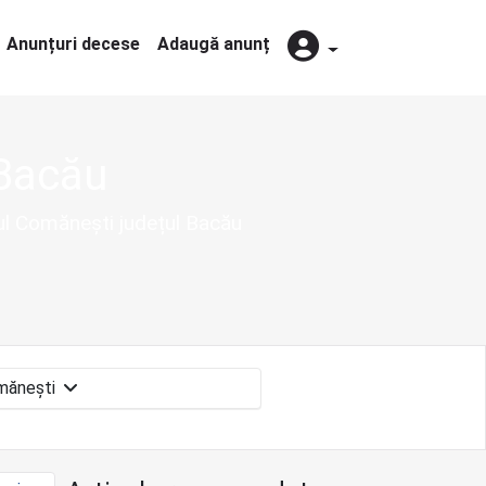
Anunțuri decese
Adaugă anunț
 Bacău
șul Comănești județul Bacău
Comăneşti