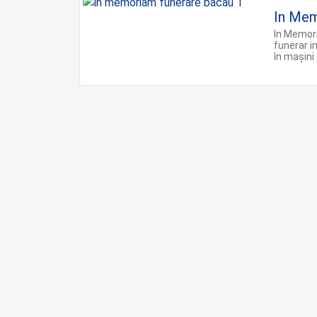
In Me
In Memori
funerar in
în mașin