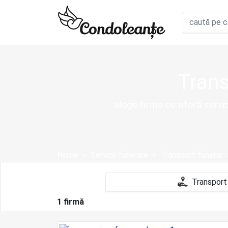
Trans
alege firme ce oferă servi
Home
Servicii funerare
Transport funerar
1 firmă