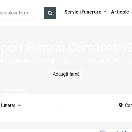
Servicii funerare
Articole
port Funerar Comănești
cii autorizate de transport persoane decedate în ora
Adaugă firmă
Comăneşti
Transport funerar