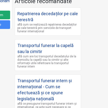
Articole recomandate
Repatrierea decedaților pe cale
um
terestră
e
află cum se realizează repatrierea decedaților
pe cale terestră prin serviciile de transport
funerar internațional
Transportul funerar la capelă
sau la cimitir
află cum are loc transportul decedatului de la
domiciliu la capelă sau la cimitir și alte
informații utile referitoare la transportul
funerar intern
Transportul funerar intern și
internațional - Cum se
efectuează și ce spune
legislația națională
află ce presupune transportul funerar intern și
internațional, ce acte sunt necesare și ce