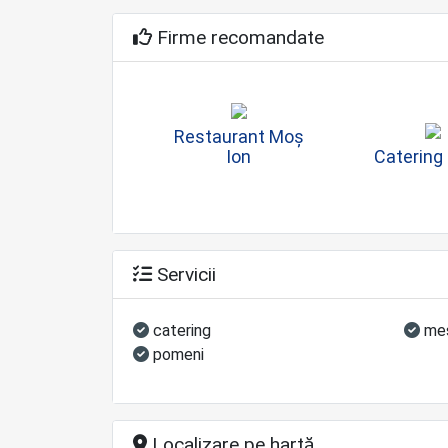
Firme recomandate
Restaurant Moș
Ion
Catering
Servicii
catering
mes
pomeni
Localizare pe hartă