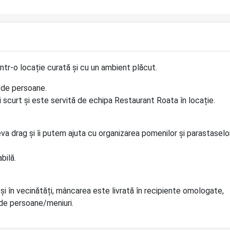
tr-o locație curată și cu un ambient plăcut.
 de persoane.
scurt și este servită de echipa Restaurant Roata în locație.
va drag și îi putem ajuta cu organizarea pomenilor și parastaselor
bilă.
 și în vecinătăți, mâncarea este livrată în recipiente omologate,
5 de persoane/meniuri.