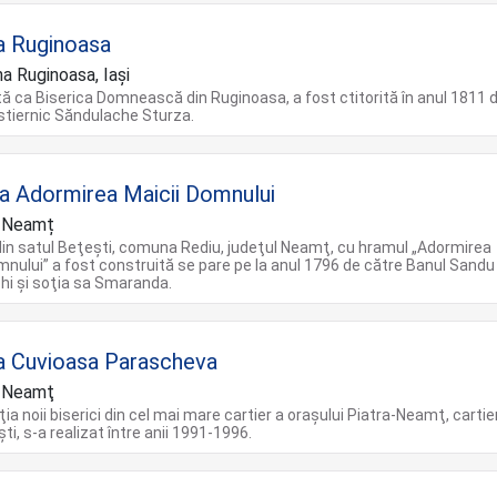
a Ruginoasa
 Ruginoasa, Iași
 ca Biserica Domnească din Ruginoasa, a fost ctitorită în anul 1811 
stiernic Săndulache Sturza.
ca Adormirea Maicii Domnului
, Neamț
din satul Beţeşti, comuna Rediu, judeţul Neamţ, cu hramul „Adormirea
mnului” a fost construită se pare pe la anul 1796 de către Banul Sandu
hi şi soţia sa Smaranda.
a Cuvioasa Parascheva
a Neamţ
ia noii biserici din cel mai mare cartier a oraşului Piatra-Neamţ, cartie
i, s-a realizat între anii 1991-1996.