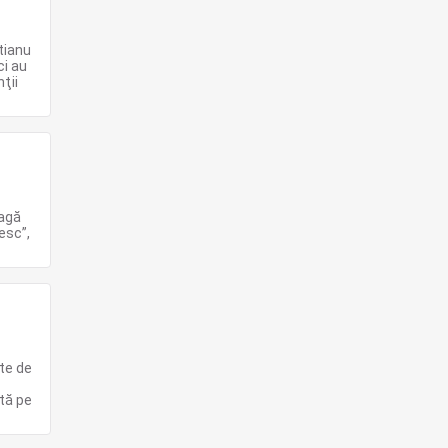
tianu
ci au
ţii
eagă
esc”,
ate de
ată pe