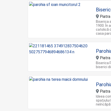
Biseric
Piatr
Biserica a
1900. În 
catolică d
casa paro
Parohi
Piatr
Biserica 
biserici 
Parohi
Piatr
Ideea cons
spaţiului 
neîncăpăt