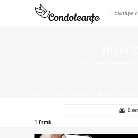
Biseri
vezi detalii despre bi
Home
Servicii funerare
Biserici
Boteşti
1 firmă