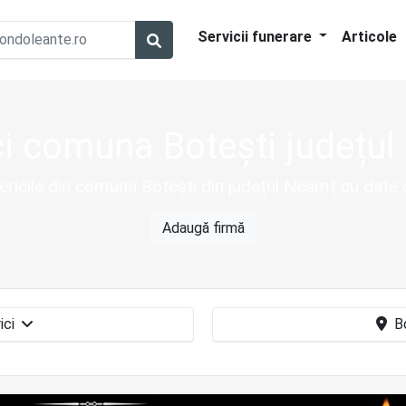
Servicii funerare
Articole
ci comuna Botești județu
sericile din comuna Botești din județul Neamț cu date
Adaugă firmă
Biserici