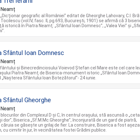
 Trei Ierarhi
a Neamț
 „Dicţionar geografic al României” editat de Gheorghe Lahovary, C.I. Bră
 Tocilescu (vol.IV, fasc. II, pg.693, Bucureşti, 1901) se afirmă că 3 biseri
ă istorică în Piatra Neamţ: „Sfântul Ioan Domnesc”, „Valea Viei” şi „Sfin
i”.
a Sfântul Ioan Domnesc
a Neamț
ântului şi Binecredinciosului Voievod Ştefan cel Mare este cel care l
raşului Piatra Neamţ de Biserica-monument istoric „Sfântul Ioan Domn
 „Naşterea Sfântului Ioan Botezătorul”- 24 iunie.
a Sfântul Gheorghe
a Neamț
blocurilor din Complexul D şi C, în centrul oraşului, stă ascunsă o „cet
şi dor”, Biserica „Sf.M.Mc.Gheorghe”, înconjurată de un gard de piatră,
căruia se găseşte un grilaj de fier. La construire, Biserica a fost aşez
 cu cimitir în jur, în vecinătatea fostei Grădini publice.