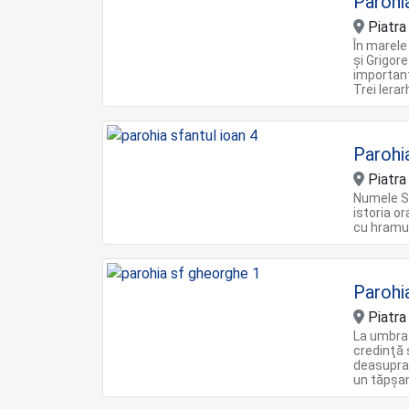
Parohia
Piatr
În marele
şi Grigore
importanţ
Trei Ierarh
Parohi
Piatr
Numele Sf
istoria o
cu hramul
Parohi
Piatr
La umbra 
credinţă 
deasupra 
un tăpşan,