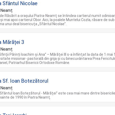
a Sfântul Nicolae
a Neamț
 de Răsărit a oraşului Piatra-Neamţ se întindea cartierul numit odinioa
şi mai apoi cartierul Obor. Aici, la poalele Muntelui Cozla, răsare de sub
a unui deal bisericuţa „Sfântul Nicolae”.
a Mărăței 3
a Neamț
finţii Părinți Ioachim şi Ana” – Mărăţei III s-a înfiinţat la data de 1 mai
sitate misionar- pastorală din grija şi cu binecuvântarea Prea Fericitul
aniel, Patriarhul Bisericii Ortodoxe Române.
a Sf. Ioan Botezătorul
a Neamț
„Sfântul Ioan Botezătorul - Mărăţei” este cea mai mare dintre bisericil
înainte de 1990 în Piatra Neamţ.