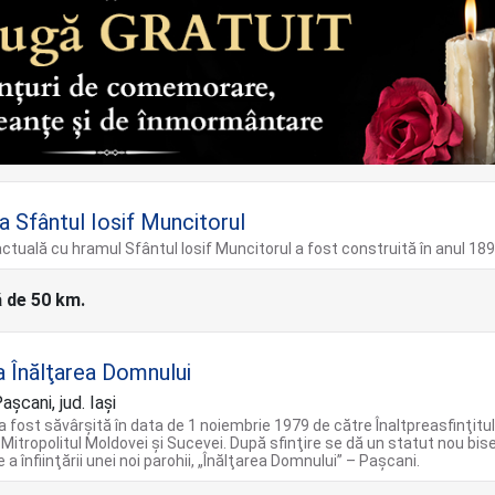
a Sfântul Iosif Muncitorul
actuală cu hramul Sfântul Iosif Muncitorul a fost construită în anul 189
ă de 50 km.
a Înălţarea Domnului
şcani, jud. Iaşi
 a fost săvârşită în data de 1 noiembrie 1979 de către Înaltpreasfinţitu
 Mitropolitul Moldovei şi Sucevei. După sfinţire se dă un statut nou biser
a înfiinţării unei noi parohii, „Înălţarea Domnului” – Paşcani.