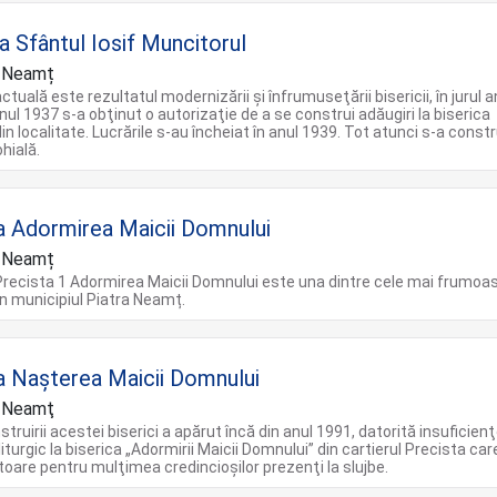
a Sfântul Iosif Muncitorul
a Neamț
ctuală este rezultatul modernizării şi înfrumuseţării bisericii, în jurul a
anul 1937 s-a obţinut o autorizaţie de a se construi adăugiri la biserica
in localitate. Lucrările s-au încheiat în anul 1939. Tot atunci s-a constr
hială.
a Adormirea Maicii Domnului
a Neamț
Precista 1 Adormirea Maicii Domnului este una dintre cele mai frumoa
din municipiul Piatra Neamț.
a Nașterea Maicii Domnului
a Neamţ
truirii acestei biserici a apărut încă din anul 1991, datorită insuficienţ
liturgic la biserica „Adormirii Maicii Domnului” din cartierul Precista car
oare pentru mulţimea credincioşilor prezenţi la slujbe.