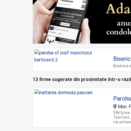
Biseric
Biserica 
13 firme sugerate din proximitate într-o raz
Parohi
Mun. Pa
Sfinţirea
Teoctist,
ca urmare 