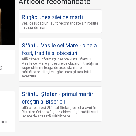
Articole recomandate
Rugăciunea zilei de marți
vezi ce rugăciuni sunt recomandate a fi rostite
în ziua de marți
Sfântul Vasile cel Mare - cine a
fost, tradiții și obiceiuri
află câteva informații despre viața Sfântului
Vasile cel Mare și despre ce obiceiuri, tradiții și
superstiții ne leagă de această mare
3.
sărbătoare, citește rugăciunea și acatistul
acestuia
Sfântul Ștefan - primul martir
creștin al Bisericii
află cine a fost Sfântul Ștefan, ce rol a avut în
Biserica Ortodoxă și ce obiceiuri și tradiții sunt
legate de această sărbătoare
l
icii