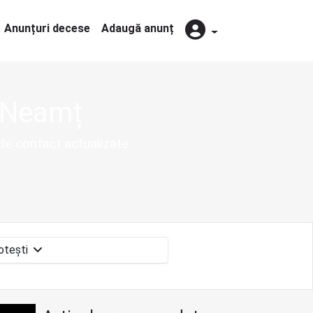
Anunțuri decese
Adaugă anunț
l Neamț
 de contact actualizate
Boteşti