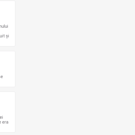
nului
uit şi
se
ei
e era