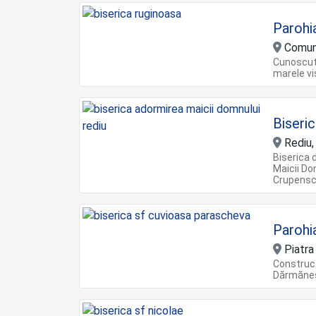
Parohi
Comuna
Cunoscută
marele vi
Biseri
Rediu
Biserica 
Maicii Do
Crupensc
Parohi
Piatr
Construcţ
Dărmăneşt