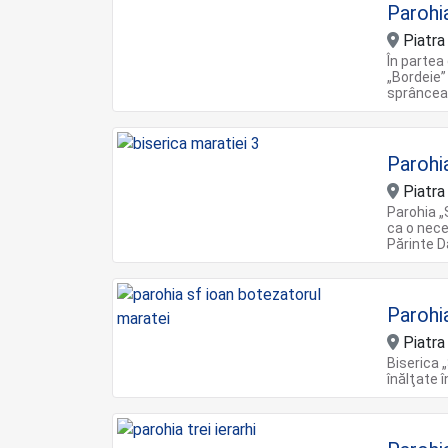
Parohi
Piatr
În partea
„Bordeie” 
sprâncean
Parohi
Piatr
Parohia „S
ca o nece
Părinte D
Parohi
Piatr
Biserica 
înălţate 