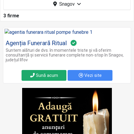
Snagov
3 firme
Agenția Funerară Ritual
Suntem alături de dvs. în momentele triste și vă oferim
consultanță și servicii funerare complete non-stop în Snagov,
județul Ilfov
Sună acum
Vezi site