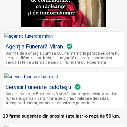
Agenția Funerară Miran
Dorința de a omagia cum se cuvine memoria persoanei care nu
se mai află între noi, trebuie susținută cu profesionalism și
seriozitate de o firmă de servicii funerare cu experiență
Servicii Funerare Balotești
Servicii funerare Balotești vă oferă non-stop servicii și produse
funerare, gamă diversificată de sicrie, toaletare decedat,
transport funerar, coroane, organizare parastase
20 firme sugerate din proximitate într-o rază de 50 km.