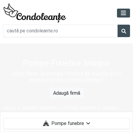
Pompe Funebre Snagov
alege firme de pompe funebre de tradiție și cu
experiență din comuna Snagov
Adaugă firmă
Home
Servicii funerare
Pompe funebre
Snagov
Pompe funebre