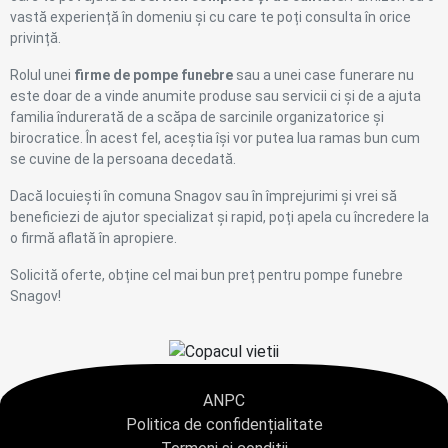
vastă experiență în domeniu și cu care te poți consulta în orice
privință.
Rolul unei
firme de pompe funebre
sau a unei case funerare nu
este doar de a vinde anumite produse sau servicii ci și de a ajuta
familia îndurerată de a scăpa de sarcinile organizatorice și
birocratice. În acest fel, aceștia își vor putea lua ramas bun cum
se cuvine de la persoana decedată.
Dacă locuiești în comuna Snagov sau în împrejurimi și vrei să
beneficiezi de ajutor specializat și rapid, poți apela cu încredere la
o firmă aflată în apropiere.
Solicită oferte, obține cel mai bun preț pentru pompe funebre
Snagov!
ANPC
Politica de confidențialitate