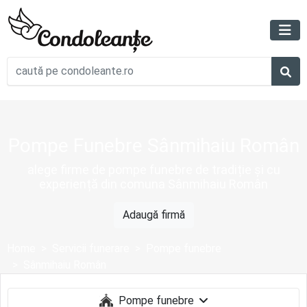
Pompe Funebre Sânmihaiu Român
alege firme de pompe funebre de tradiție și cu
experiență din comuna Sânmihaiu Român
Adaugă firmă
Home
Servicii funerare
Pompe funebre
Sânmihaiu Român
Pompe funebre