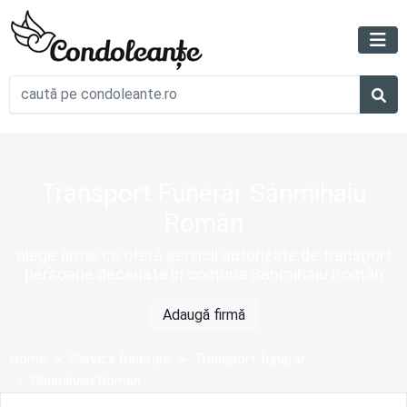
Transport Funerar Sânmihaiu
Român
alege firme ce oferă servicii autorizate de transport
persoane decedate în comuna Sânmihaiu Român
Adaugă firmă
Home
Servicii funerare
Transport funerar
Sânmihaiu Român