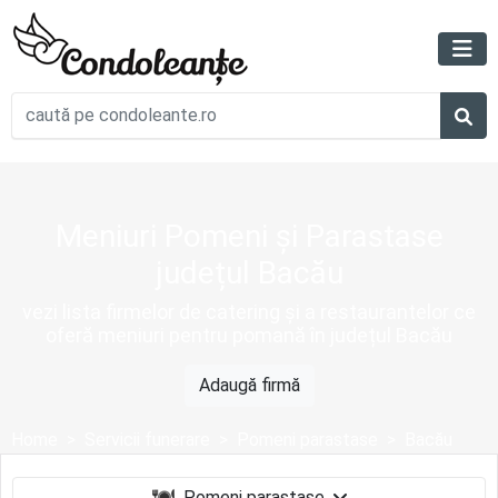
Meniuri Pomeni și Parastase
județul Bacău
vezi lista firmelor de catering și a restaurantelor ce
oferă meniuri pentru pomană în județul Bacău
Adaugă firmă
Home
Servicii funerare
Pomeni parastase
Bacău
Pomeni parastase