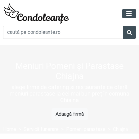
Meniuri Pomeni și Parastase
Chiajna
alege firme de catering si restaurante ce oferă
meniuri parastase la cel mai bun preț în comuna
Chiajna
Adaugă firmă
Home
Servicii funerare
Pomeni parastase
Chiajna