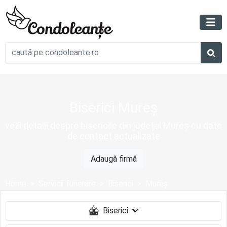
Biserici Mureș
vezi detalii despre bisericile din județul Mureș cu date
de contact actualizate
Adaugă firmă
Home
Servicii funerare
Biserici
Mureş
Biserici