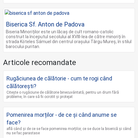
Biserica Sf. Anton de Padova
Biseria Minoriților este un lăcaș de cult romano-catolic
construit la începutul secolului al XVIII-lea de către minoriți în
strada Köteles Sámuel din centrul orașului Târgu Mureș, în stilul
barocului puritan.
Articole recomandate
Rugăciunea de călătorie - cum te rogi când
călătorești?
Citește o rugăciune de călătorie binecuvântată, pentru un drum fără
probleme, în care să fii ocrotit și protejat
Pomenirea morților - de ce și când anume se
face?
află când și de ce se face pomenirea morților, ce se duce la biserică și când
nu se fac parastase