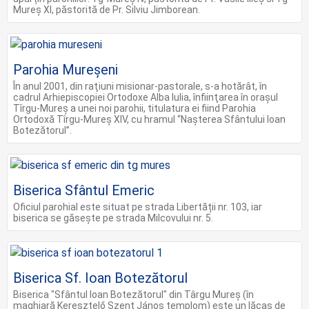
Mureș XI, păstorită de Pr. Silviu Jimborean.
Parohia Mureșeni
În anul 2001, din raţiuni misionar-pastorale, s-a hotărât, în
cadrul Arhiepiscopiei Ortodoxe Alba Iulia, înfiinţarea în oraşul
Tîrgu-Mureş a unei noi parohii, titulatura ei fiind Parohia
Ortodoxă Tîrgu-Mureş XIV, cu hramul “Naşterea Sfântului Ioan
Botezătorul”.
Biserica Sfântul Emeric
Oficiul parohial este situat pe strada Libertății nr. 103, iar
biserica se găsește pe strada Milcovului nr. 5.
Biserica Sf. Ioan Botezătorul
Biserica "Sfântul Ioan Botezătorul" din Târgu Mureș (în
maghiară Keresztelő Szent János templom) este un lăcaș de