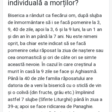
individuală a morților?
Biserica a rânduit ca fiecărui om, după slujba
de înmormântare să i se facă pomenire la 3,
9, 40 de zile, apoi la 3, 6 şi la 9 luni, la un 1 an
şi din an în an până la 7 ani. Nu este nimeni
oprit, ba chiar este indicat să se facă
pomenire celui răposat la ziua de naştere sau
cea onomastică şi ori de câte ori se simte
această nevoie. În cazul în care creştinul a
murit în casă la 9 zile se face şi Aghiasmă.
Până la 40 de zile familia răposatului are
datoria de a veni la biserică cu o sticlă de vin
şi o colivă (din fructe, grâu etc.) împlinind
astfel 7 slujbe (Sfinte Liturghii) până în ziua a
39-a; apoi se face ridicarea de Panaghie.