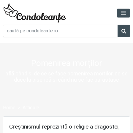
Pomenirea morților
află când și de ce se face pomenirea morților, ce se
duce la biserică și când nu se fac parastase
Home
Articole
Creștinismul reprezintă o religie a dragostei,