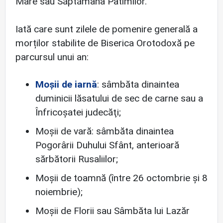
Mare sau Săptămâna Patimilor.
Iată care sunt zilele de pomenire generală a
morților stabilite de Biserica Orotodoxă pe
parcursul unui an:
Moșii de i
arnă
: sâmbăta dinaintea
duminicii lăsatului de sec de carne sau a
Înfricoşatei judecăţi;
Moşii de vară: sâmbăta dinaintea
Pogorârii Duhului Sfânt, anterioară
sărbătorii Rusaliilor;
Moşii de toamnă (între 26 octombrie şi 8
noiembrie);
Moșii de Florii sau Sâmbăta lui Lazăr