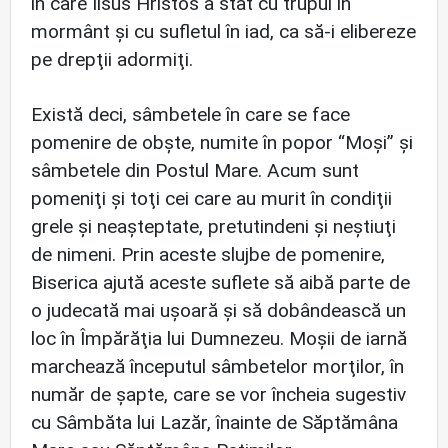
în care Iisus Hristos a stat cu trupul în
mormânt şi cu sufletul în iad, ca să-i elibereze
pe drepţii adormiţi.
Există deci, sâmbetele în care se face
pomenire de obşte, numite în popor “Moşi” şi
sâmbetele din Postul Mare. Acum sunt
pomeniţi şi toţi cei care au murit în condiţii
grele şi neaşteptate, pretutindeni şi neştiuţi
de nimeni. Prin aceste slujbe de pomenire,
Biserica ajută aceste suflete să aibă parte de
o judecată mai uşoară şi să dobândească un
loc în Împărăţia lui Dumnezeu. Moşii de iarnă
marchează începutul sâmbetelor morţilor, în
număr de şapte, care se vor încheia sugestiv
cu Sâmbăta lui Lazăr, înainte de Săptămâna