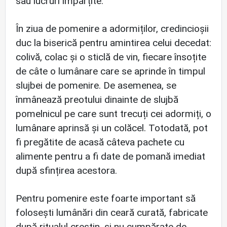
sau lucruri împărțite.
În ziua de pomenire a adormiților, credincioșii
duc la biserică pentru amintirea celui decedat:
colivă, colac și o sticlă de vin, fiecare însoțite
de câte o lumânare care se aprinde în timpul
slujbei de pomenire. De asemenea, se
înmânează preotului dinainte de slujbă
pomelnicul pe care sunt trecuți cei adormiți, o
lumânare aprinsă și un colăcel. Totodată, pot
fi pregătite de acasă câteva pachete cu
alimente pentru a fi date de pomană imediat
după sfințirea acestora.
Pentru pomenire este foarte important să
folosești lumânări din ceară curată, fabricate
după ritualul creștin, și nu cumpărate de