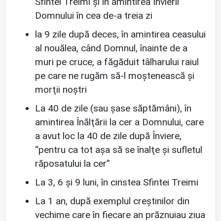
Sfintei Treimi și în amintirea Învierii
Domnului în cea de-a treia zi
la 9 zile după deces, în amintirea ceasului
al nouălea, când Domnul, înainte de a
muri pe cruce, a făgăduit tâlharului raiul
pe care ne rugăm să-l moştenească şi
morţii noştri
La 40 de zile (sau şase săptămâni), în
amintirea Înălţării la cer a Domnului, care
a avut loc la 40 de zile după Înviere,
“pentru ca tot aşa să se înalţe şi sufletul
răposatului la cer”
La 3, 6 și 9 luni, în cinstea Sfintei Treimi
La 1 an, după exemplul creştinilor din
vechime care în fiecare an prăznuiau ziua