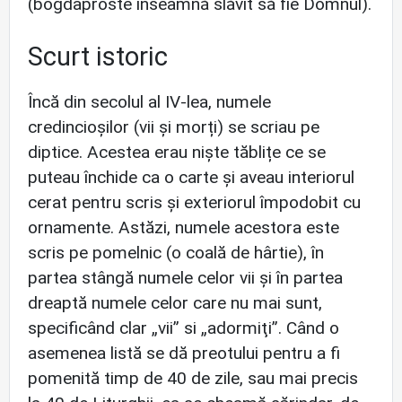
(bogdaproste înseamnă slăvit să fie Domnul).
Scurt istoric
Încă din secolul al IV-lea, numele
credincioșilor (vii și morți) se scriau pe
diptice. Acestea erau niște tăblițe ce se
puteau închide ca o carte și aveau interiorul
cerat pentru scris și exteriorul împodobit cu
ornamente. Astăzi, numele acestora este
scris pe pomelnic (o coală de hârtie), în
partea stângă numele celor vii și în partea
dreaptă numele celor care nu mai sunt,
specificând clar „vii” si „adormiţi”. Când o
asemenea listă se dă preotului pentru a fi
pomenită timp de 40 de zile, sau mai precis