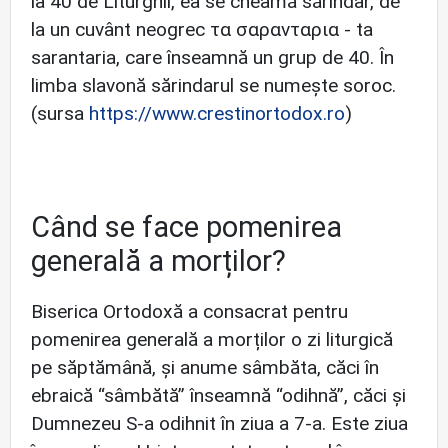
la 40 de Liturghii, ea se cheamă sărindar, de
la un cuvânt neogrec τα σαρανταρια - ta
sarantaria, care înseamnă un grup de 40. În
limba slavonă sărindarul se numește soroc.
(sursa
https://www.crestinortodox.ro
)
Când se face pomenirea
generală a morților?
Biserica Ortodoxă a consacrat pentru
pomenirea generală a morților o zi liturgică
pe săptămână, și anume sâmbăta, căci în
ebraică “sâmbătă” înseamnă “odihnă”, căci şi
Dumnezeu S-a odihnit în ziua a 7-a. Este ziua