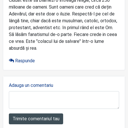
Ciudat este să blamezi o întreagă religie, circa 250
milioane de oameni. Sunt oameni care cred că dețin
Adevărul, dar este doar o iluzie. Respectă-l pe cel de
lângă tine, chiar dacă este musulman, catolic, ortodox,
protestant, adventist etc. In primul rând el este Om.
Să lăsăm fanatismul de-o parte. Fiecare crede in ceea
ce vrea. Este "colacul lui de salvare" într-o lume
absurdă și rea.
Raspunde
Adauga un comentariu
Trimite comentariul tau