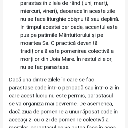
parastas în zilele de rând (luni, marţi,
miercuri, vineri), deoarece în aceste zile
nu se face liturghie obişnuită sau deplină.
In timpul acestei perioade, accentul este
pus pe patimile Mântuitorului și pe
moartea Sa. O practică devenită
tradițională este pomenirea colectivă a
morților din Joia Mare. În restul zilelor,
nu se fac parastase.
Dacă una dintre zilele în care se fac
parastase cade într-o perioadă sau într-o zi în
care acest lucru nu este permis, parastasul
se va organiza mai devreme. De asemenea,
dacă ziua de pomenire a unui răposat cade în
aceeași zi cu o zi de pomenire colectivă a
morților, parastasul se va putea face în acea