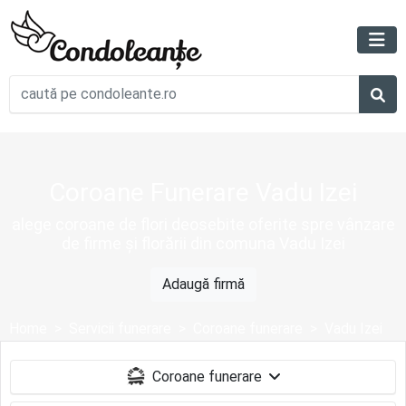
Coroane Funerare Vadu Izei
alege coroane de flori deosebite oferite spre vânzare
de firme și florării din comuna Vadu Izei
Adaugă firmă
Home
Servicii funerare
Coroane funerare
Vadu Izei
Coroane funerare