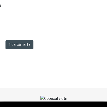
e
încarcă harta