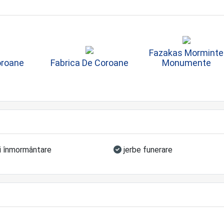
Fazakas Morminte
oroane
Fabrica De Coroane
Monumente
ri înmormântare
jerbe funerare