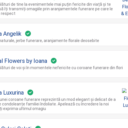
ături de tine la evenimentele mai puțin fericite din viață și te
 să îți transmiți omagiile prin aranjamentele funerare pe care le
 respect
a Angelik
aturale, jerbe funerare, aranjamente florale deosebite
al Flowers by Ioana
ături de voi și în momentele nefericite cu coroane funerare din flori
a Luxurina
unei coroane funerare reprezintă un mod elegant și delicat de a
 condoleanțe familiei îndoliate. Apelează cu încredere la noi
îți exprima ultimul omagiu