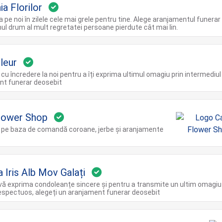
a Florilor
a pe noi în zilele cele mai grele pentru tine. Alege aranjamentul funerar 
imul drum al mult regretatei persoane pierdute cât mai lin.
leur
cu încredere la noi pentru a îți exprima ultimul omagiu prin intermediul
nt funerar deosebit
lower Shop
 pe baza de comandă coroane, jerbe și aranjamente
a Iris Alb Mov Galați
vă exprima condoleanțe sincere și pentru a transmite un ultim omagiu 
spectuos, alegeți un aranjament funerar deosebit