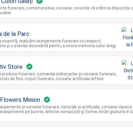
n Culori Galați
te funerare, comemorative, coroane, coronițe vă stăm la dispoziție 
modele
a de la Parc
ia noastră, realizăm aranjamente funerare cu respect,
e și o atenție deosebită pentru a onora memoria celor dragi.
tiv Store
și produse funerare, comanda online jerbe și coroane funerare,
cruci de flori, coșuri funerare, coroane artificiale ieftine
Flowers Minion
anjamente și coroane funerare, naturale și artificiale, coroane clasice 
aranjamente pe burete, diferite compoziții și forme, livrări gratuite în G