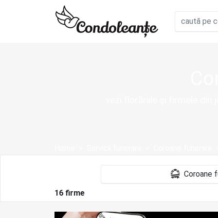
Cor
vezi florăriile și firmele d
Home
Servicii funerare
Coroane funerare
16 firme