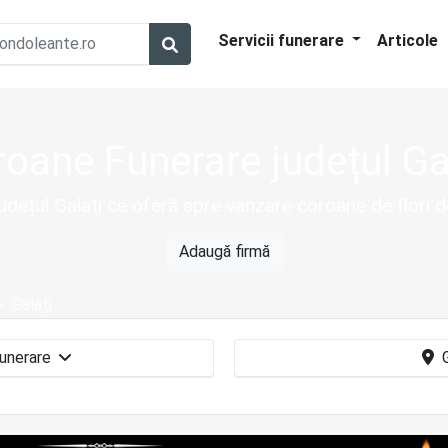
Servicii funerare
Articole
oane Funerare județul Ga
in județul Galați ce oferă spre vânzare coroane de flori 
Adaugă firmă
Galaţi
Coroane funerare