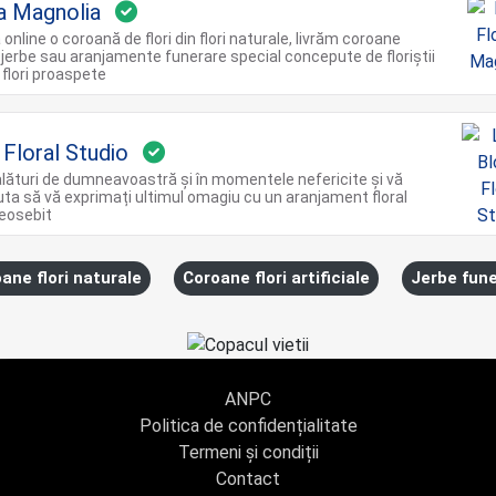
ia Magnolia
nline o coroană de flori din flori naturale, livrăm coroane
 jerbe sau aranjamente funerare special concepute de floriștii
 flori proaspete
Floral Studio
ături de dumneavoastră și în momentele nefericite și vă
ta să vă exprimați ultimul omagiu cu un aranjament floral
deosebit
ane flori naturale
Coroane flori artificiale
Jerbe fun
ANPC
Politica de confidențialitate
Termeni și condiții
Contact