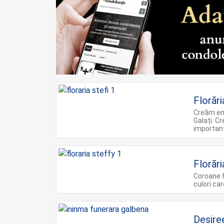
Florări
Creăm emo
Galați. C
importan
Florări
Coroane f
culori ca
Desire