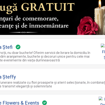
a Ștefi
ții, nu doar buchete! Oferim servicii de livrare la domiciliu în
reăm aranjamente, buchete și decoruri unice pentru cele mai
te evenimente din viața dumneavoastră
a Șteffy
unerare realizate cu flori proaspete și atent selecționate, în combinaț
re transmit eleganță și solemnitate
e Flowers & Events