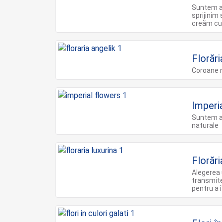
Suntem al
sprijinim
creăm cu
Florări
Coroane n
Imperi
Suntem al
naturale
Florări
Alegerea 
transmite
pentru a 