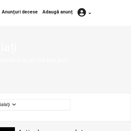
Anunțuri decese
Adaugă anunț
lați
deosebite la cel mai bun preț
Galaţi