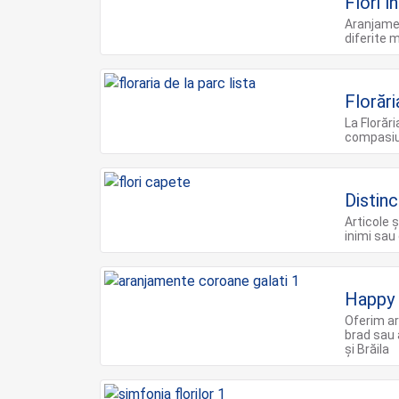
Flori î
Aranjamen
diferite 
Florări
La Florăr
compasiun
Distinc
Articole 
inimi sau 
Happy 
Oferim ar
brad sau 
și Brăila