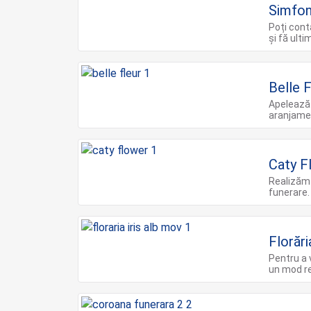
Simfoni
Poți cont
și fă ult
Belle F
Apelează 
aranjame
Caty F
Realizăm
funerare.
Florări
Pentru a 
un mod re