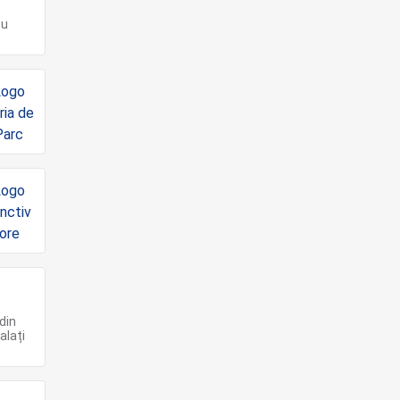
cu
din
alați