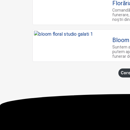
Florăr
Comandă o
funerare,
noștri din
Bloom 
Suntem al
putem aju
funerar 
Coro