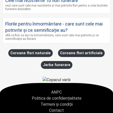
Cele mai rezistente 10 flori funerare
vezi care sunt cele mai rezistente și mai potrivite flori pentru a crea buchete
funerare deosebite
Florile pentru înmormântare - care sunt cele mai
potrivite și ce semnificație au?
află ce flori se duc la înmormântare, care sunt cele mai potrivite și ce
semnificație au fiecare
Coroane flori naturale
Coroane flori artificiale
Jerbe funerare
ANPC
Politica de confidențialitate
Termeni și condiții
Contact