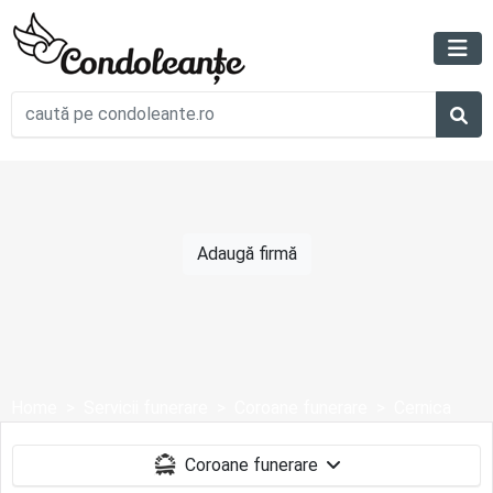
Adaugă firmă
Home
Servicii funerare
Coroane funerare
Cernica
Coroane funerare