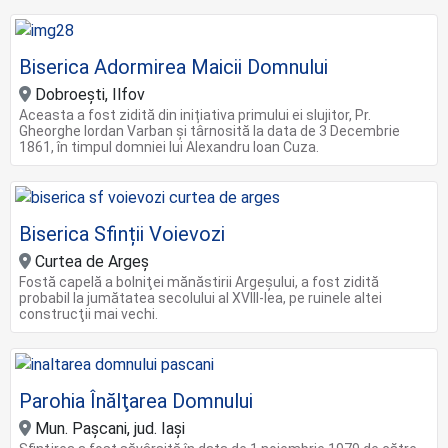
Biserica Adormirea Maicii Domnului
Dobroești, Ilfov
Aceasta a fost zidită din inițiativa primului ei slujitor, Pr.
Gheorghe Iordan Varban și târnosită la data de 3 Decembrie
1861, în timpul domniei lui Alexandru Ioan Cuza.
Biserica Sfinții Voievozi
Curtea de Argeș
Fostă capelă a bolniţei mănăstirii Argeşului, a fost zidită
probabil la jumătatea secolului al XVIII-lea, pe ruinele altei
construcţii mai vechi.
Parohia Înălţarea Domnului
Mun. Paşcani, jud. Iaşi