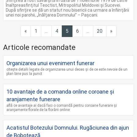
Sfinţirea a fost săvârşită în data de 1 noiembrie 1979 de către
Înaltpreasfinţitul Teoctist, Mitropolitul Moldovei şi Sucevei.
După sfinţire se dă un statut nou bisericii ca urmare a înfiinţării
unei noi parohii, „Înălţarea Domnului” – Paşcani.
Previous
Next
«
1
...
4
5
6
...
20
»
Articole recomandate
Organizarea unui eveniment funerar
citește detalii legate de organizarea unui deces și de ce este nevoie de un
plan bine pus la punct
10 avantaje de a comanda online coroane şi
aranjamente funerare
află ce avantaje ai dacă faci o comandă pentru coroane funerare și
aranjamente florale de la florării online
Acatistul Botezului Domnului. Rugăciunea din ajun
de Bobotează