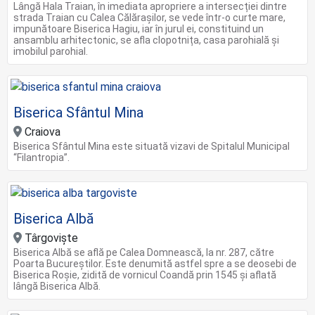
Lângă Hala Traian, în imediata apropriere a intersecției dintre
strada Traian cu Calea Călărașilor, se vede într-o curte mare,
impunătoare Biserica Hagiu, iar în jurul ei, constituind un
ansamblu arhitectonic, se afla clopotnița, casa parohială și
imobilul parohial.
Biserica Sfântul Mina
Craiova
Biserica Sfântul Mina este situată vizavi de Spitalul Municipal
“Filantropia”.
Biserica Albă
Târgoviște
Biserica Albă se află pe Calea Domnească, la nr. 287, către
Poarta Bucureştilor. Este denumită astfel spre a se deosebi de
Biserica Roşie, zidită de vornicul Coandă prin 1545 şi aflată
lângă Biserica Albă.