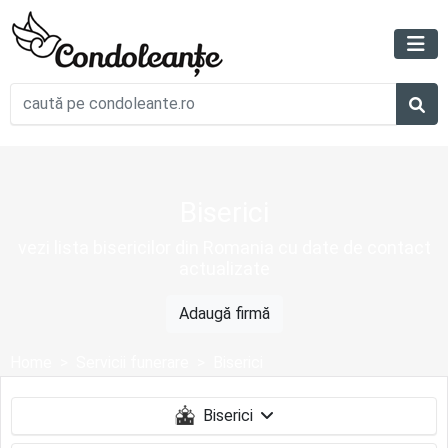
Biserici
vezi lista bisericilor din Romania cu date de contact
actualizate
Adaugă firmă
Home
Servicii funerare
Biserici
Biserici