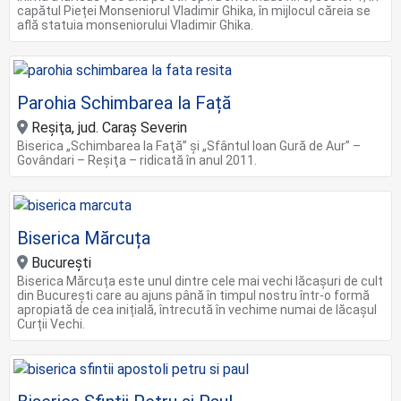
capătul Pieței Monseniorul Vladimir Ghika, în mijlocul căreia se
află statuia monseniorului Vladimir Ghika.
Parohia Schimbarea la Față
Reşiţa, jud. Caraș Severin
Biserica „Schimbarea la Faţă” şi „Sfântul Ioan Gură de Aur” –
Govândari – Reşiţa – ridicată în anul 2011.
Biserica Mărcuța
București
Biserica Mărcuța este unul dintre cele mai vechi lăcașuri de cult
din București care au ajuns până în timpul nostru într-o formă
apropiată de cea inițială, întrecută în vechime numai de lăcașul
Curții Vechi.