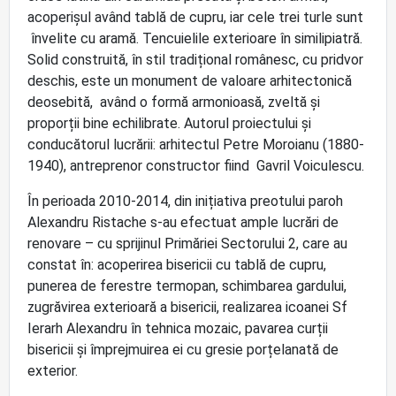
acoperișul având tablă de cupru, iar cele trei turle sunt
învelite cu aramă. Tencuielile exterioare în similipiatră.
Solid construită, în stil tradițional românesc, cu pridvor
deschis, este un monument de valoare arhitectonică
deosebită, având o formă armonioasă, zveltă și
proporții bine echilibrate. Autorul proiectului și
conducătorul lucrării: arhitectul Petre Moroianu (1880-
1940), antreprenor constructor fiind Gavril Voiculescu.
În perioada 2010-2014, din inițiativa preotului paroh
Alexandru Ristache s-au efectuat ample lucrări de
renovare – cu sprijinul Primăriei Sectorului 2, care au
constat în: acoperirea bisericii cu tablă de cupru,
punerea de ferestre termopan, schimbarea gardului,
zugrăvirea exterioară a bisericii, realizarea icoanei Sf
Ierarh Alexandru în tehnica mozaic, pavarea curții
bisericii și împrejmuirea ei cu gresie porțelanată de
exterior.