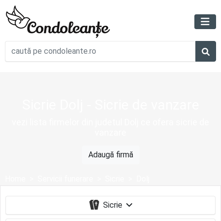
Sicrie Dolj - Sicrie de vanzare
vezi lista firmelor din judetul Dolj ce ofera sicrie de
vanzare
Adaugă firmă
Home
Servicii funerare
Sicrie
Dolj
Sicrie