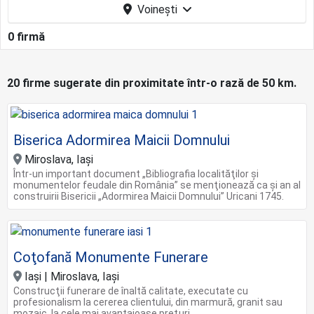
Voinești
0 firmă
20 firme sugerate din proximitate într-o rază de 50 km.
Biserica Adormirea Maicii Domnului
Miroslava, Iași
Într-un important document „Bibliografia localităţilor şi
monumentelor feudale din România” se menţionează ca şi an al
construirii Bisericii „Adormirea Maicii Domnului” Uricani 1745.
Coţofană Monumente Funerare
Iaşi | Miroslava, Iaşi
Construcţii funerare de înaltă calitate, executate cu
profesionalism la cererea clientului, din marmură, granit sau
mozaic, la cele mai avantajoase preţuri