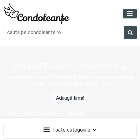
Servicii Funerare Voinești Iași
alege firme ce oferă servicii funerare de calitate în
comuna Voinești din județul Iași
Adaugă firmă
Home
Servicii funerare
Voinești
Toate categoriile