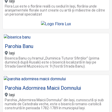
Iaşi
Flora Lux este o florărie reală cu sediul în Iași, florăria unde
aranjamentele florale sunt create cu artă și măiestrie de către
un personal specializat
Parohia Banu
Iași
Biserica Banu cu hramul „Duminica Tuturor Sfinților” (prima
duminică după Rusalii) este o biserică localizată în Iași pe
Strada Gavriil Muzicescu nr. 9 (fostă Strada Banu).
Parohia Adormirea Maicii Domnului
Iași
Parohia „Adormirea Maicii Domnului” din Iași, cunoscută și sub
numele de Catedrala veche, este o biserică romano-catolică
construită în perioada 1782-1789 în municipiul Iași.