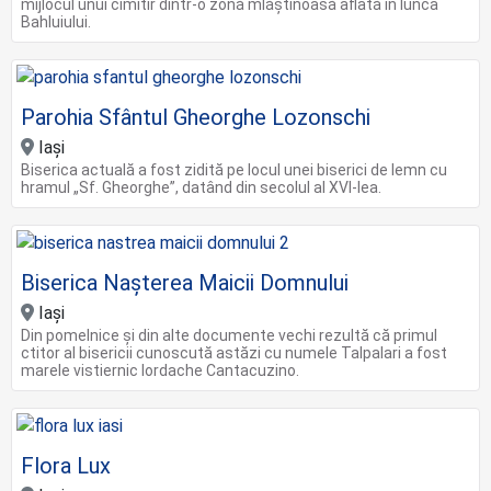
mijlocul unui cimitir dintr-o zonă mlăștinoasă aflată în lunca
Bahluiului.
Parohia Sfântul Gheorghe Lozonschi
Iași
Biserica actuală a fost zidită pe locul unei biserici de lemn cu
hramul „Sf. Gheorghe”, datând din secolul al XVI-lea.
Biserica Naşterea Maicii Domnului
Iași
Din pomelnice şi din alte documente vechi rezultă că primul
ctitor al bisericii cunoscută astăzi cu numele Talpalari a fost
marele vistiernic Iordache Cantacuzino.
Flora Lux