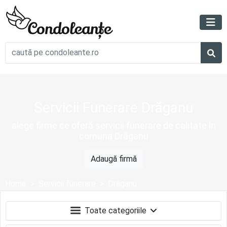
Servicii Funerare Drăganu
alege firme ce oferă servicii funerare de calitate în
comuna Drăganu
Adaugă firmă
Home
Servicii funerare
Drăganu
Toate categoriile