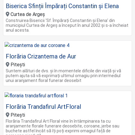
Biserica Sfinții Împărați Constantin și Elena
Curtea de Argeș
Construirea Bisericii ‘Sf. Împărați Constantin și Elena’ din
municipiul Curtea de Argeș a început în anul 2002 și s-a încheiat
anul acesta.
Florăria Crizantema de Aur
Piteşti
Suntem alături de dvs. și în momentele dificile din viață și vă
putem ajuta să vă exprimați ultimul omagiu prin intermediul
unui aranjament floral funerar deosebit
Florăria Trandafirul ArtFloral
Piteşti
Florăria Trandafirul Art Floral vine în întâmpinarea ta cu
aranjamente florale funerare deosebite, coroane, jerbe sau
buchete astfel încât să îți poți exprimi omagiul față de