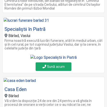
Cimitirul Eroilor Revolutiei, din Bârlad se regăseşte în "Cimitirul
Eternitatea" de pe strada Cerbului, alături de cimitirul Ostaşilor
Români din primul război Mondial
Specialiştii în Piatră
Bârlad, Vaslui
Firma noastră execută lucrări funerare, atât în mediul urban, cât
și în cel rural, pe tot cuprinsul județului Vaslui, dar și la cerere, în
celelalte județe din țară
Sună acum
Casa Eden
Bârlad
Vă stăm la dispoziție 24 de ore din 24 pentru a vă ghida în
procesul de onorare a vieții celor ce s-au ridicat la cer, ne