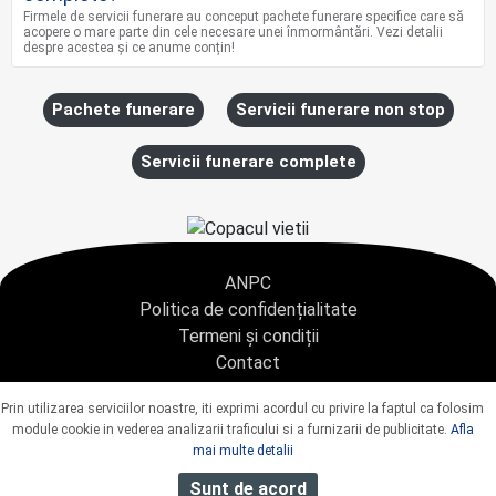
Firmele de servicii funerare au conceput pachete funerare specifice care să
acopere o mare parte din cele necesare unei înmormântări. Vezi detalii
despre acestea și ce anume conțin!
Pachete funerare
Servicii funerare non stop
Servicii funerare complete
ANPC
Politica de confidențialitate
Termeni și condiții
Contact
Copyright © 2021 - AGENTIA CONDOLEANTE.RO SRL - toate drepturile rezervate
Prin utilizarea serviciilor noastre, iti exprimi acordul cu privire la faptul ca folosim
J40/9967/2020 CUI: 42925428
module cookie in vederea analizarii traficului si a furnizarii de publicitate.
Afla
mai multe detalii
Sunt de acord