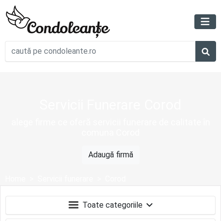
Servicii Funerare Corod
alege firme ce oferă servicii funerare de calitate în
comuna Corod
Adaugă firmă
Home
Servicii funerare
Corod
Toate categoriile