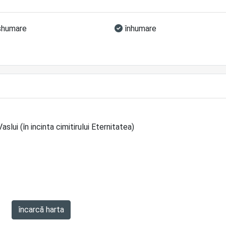
humare
înhumare
aslui (în incinta cimitirului Eternitatea)
încarcă harta