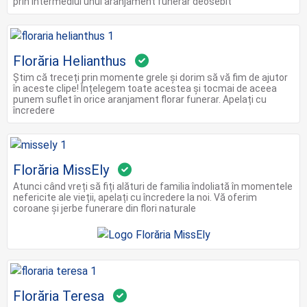
prin intermediul unui aranjament funerar deosebit
Florăria Helianthus
Știm că treceți prin momente grele și dorim să vă fim de ajutor
în aceste clipe! Înțelegem toate acestea și tocmai de aceea
punem suflet în orice aranjament florar funerar. Apelați cu
încredere
Florăria MissEly
Atunci când vreți să fiți alături de familia îndoliată în momentele
nefericite ale vieții, apelați cu încredere la noi. Vă oferim
coroane și jerbe funerare din flori naturale
Florăria Teresa