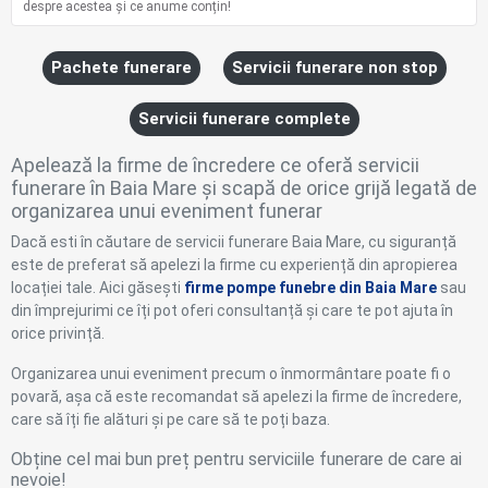
despre acestea și ce anume conțin!
Pachete funerare
Servicii funerare non stop
Servicii funerare complete
Apelează la firme de încredere ce oferă servicii
funerare în Baia Mare și scapă de orice grijă legată de
organizarea unui eveniment funerar
Dacă esti în căutare de servicii funerare Baia Mare, cu siguranță
este de preferat să apelezi la firme cu experiență din apropierea
locației tale. Aici găsești
firme pompe funebre din Baia Mare
sau
din împrejurimi ce îți pot oferi consultanță și care te pot ajuta în
orice privință.
Organizarea unui eveniment precum o înmormântare poate fi o
povară, așa că este recomandat să apelezi la firme de încredere,
care să îți fie alături și pe care să te poți baza.
Obține cel mai bun preț pentru serviciile funerare de care ai
nevoie!