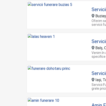
Servici
Buziaș
Oferim se
servicii 
Servic
Balş, 
Venim în a
specifice
Servic
Iași, 
Servicii F
grele pri
Amin F