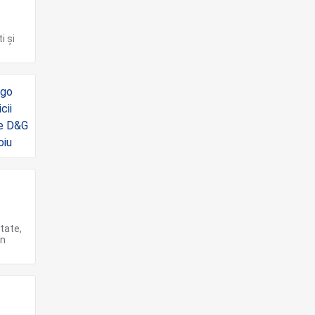
i și
tate,
un