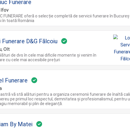
iuc Funerare
Ilfov
 FUNERARE oferă o selecție completă de servicii funerare în Bucureșt
 și în toată România
ii Funerare D&G Fălcoiu
, Olt
ături de dvs în cele mai dificile momente și venim în
re cu cele mai accesibile prețuri
l Funerare
a
astră vă stă alături pentru a organiza ceremonii funerare de înaltă cali
reu pe primul loc respectul, demnitatea și profesionalismul, pentru 
giu memorabil și plin de eleganță.
riam By Matei