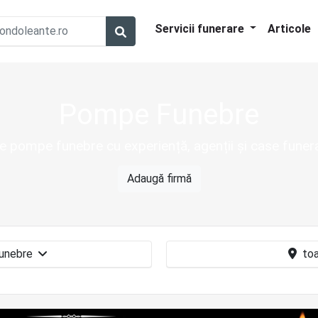
Servicii funerare
Articole
Pompe Funebre
e pompe funebre cu experiență, agenții și case funera
Adaugă firmă
Pompe funebre