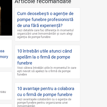
Articole recomandate
Cum deosebești o agenție de
pompe funebre profesionistă
de una fără experiență?
vezi detaliile care fac diferența în momentul
organizării unei înmormântări și cum alegi
agenția de pompe funebre
10 întrebări utile atunci când
apelăm la o firmă de pompe
funebre
Vezi câteva întrebări utile în momentul în care
ești nevoit să apelezi la o firmă de pompe
funebre
10 avantaje pentru a colabora
 sau
cu o firmă de pompe funebre
vezi avantajele colaborării cu o agenție de
pompe funebre pentru organizarea unei
înmormântări