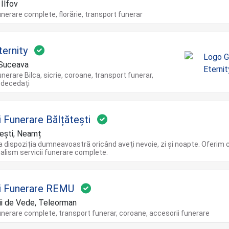
 Ilfov
funerare complete, florărie, transport funerar
ternity
 Suceava
unerare Bilca, sicrie, coroane, transport funerar,
i decedați
i Funerare Bălțătești
ești, Neamț
 dispoziția dumneavoastră oricând aveți nevoie, zi și noapte. Oferim 
alism servicii funerare complete.
ii Funerare REMU
ii de Vede, Teleorman
funerare complete, transport funerar, coroane, accesorii funerare