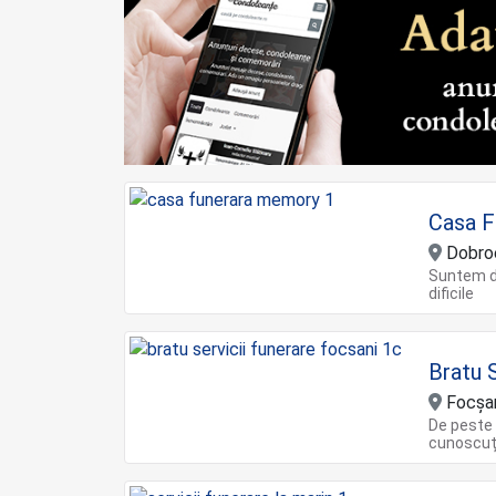
Casa 
Dobroe
Suntem di
dificile
Bratu S
Focșa
De peste 
cunoscuți