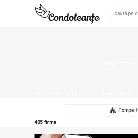
alege firme d
Home
Servicii funerare
Pompe funebre
405 firme