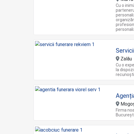
Cu o inim
parteneru
personali
organizăr
profesion
personali
Servic
Zalău
Cu o expe
la dispoz
recunoşt
Agenți
Mogoșo
Firma noa
București 