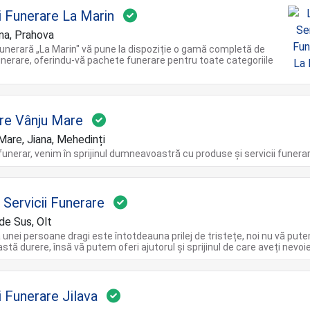
ii Funerare La Marin
a, Prahova
unerară „La Marin" vă pune la dispoziție o gamă completă de
funerare, oferindu-vă pachete funerare pentru toate categoriile
re Vânju Mare
Mare, Jiana, Mehedinți
unerar, venim în sprijinul dumneavoastră cu produse și servicii funera
 Servicii Funerare
de Sus, Olt
 unei persoane dragi este întotdeauna prilej de tristețe, noi nu vă put
stă durere, însă vă putem oferi ajutorul și sprijinul de care aveți nevoie
i Funerare Jilava