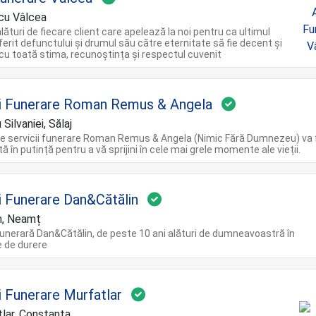
cu Vâlcea
ături de fiecare client care apelează la noi pentru ca ultimul
erit defunctului și drumul său către eternitate să fie decent și
cu toată stima, recunoștința și respectul cuvenit
ii Funerare Roman Remus & Angela
Silvaniei, Sălaj
de servicii funerare Roman Remus & Angela (Nimic Fără Dumnezeu) va
stă în putință pentru a vă sprijini în cele mai grele momente ale vieții.
ii Funerare Dan&Cătălin
, Neamț
unerară Dan&Cătălin, de peste 10 ani alături de dumneavoastră în
de durere
i Funerare Murfatlar
lar, Constanța