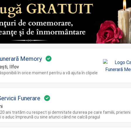
Funerară Memory
ști, Ilfov
sponibili în orice moment pentru a vă ajuta în clipele
ervicii Funerare
ni
20 ani tratăm cu respect și demnitate durerea pe care familii, prieteni
 o aduc împreună cu sine atunci când ne calcă pragul