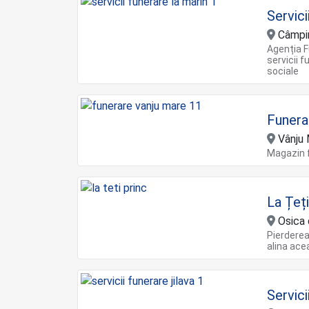
Servic
Câmpin
Agenția F
servicii 
sociale
Funera
Vânju 
Magazin f
La Țeți
Osica 
Pierderea
alina acea
Servici