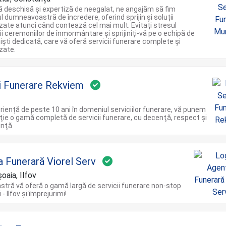
ă deschisă și expertiză de neegalat, ne angajăm să fim
l dumneavoastră de încredere, oferind sprijin și soluții
zate atunci când contează cel mai mult. Evitați stresul
ii ceremoniilor de înmormântare și sprijiniți-vă pe o echipă de
iști dedicată, care vă oferă servicii funerare complete și
zate.
ii Funerare Rekviem
riență de peste 10 ani în domeniul serviciilor funerare, vă punem
iţie o gamă completă de servicii funerare, cu decenţă, respect şi
inţă
a Funerară Viorel Serv
aia, Ilfov
stră vă oferă o gamă largă de servicii funerare non-stop
- Ilfov și împrejurimi!