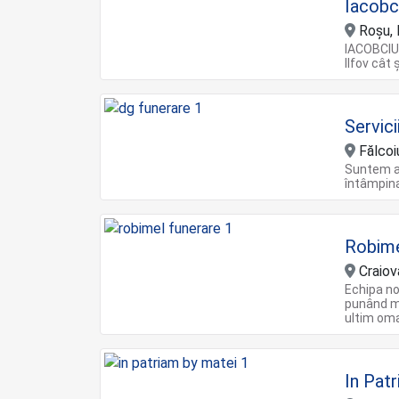
Iacobc
Roșu, 
IACOBCIUC
Ilfov cât
Servic
Fălcoiu
Suntem al
întâmpina
Robime
Craiov
Echipa no
punând me
ultim oma
In Pat