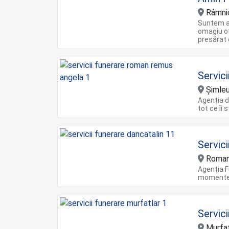
Râmni
Suntem al
omagiu of
presărat 
Servic
Șimleu 
Agenția 
tot ce îi 
Servic
Roman
Agenția F
momente 
Servici
Murfat