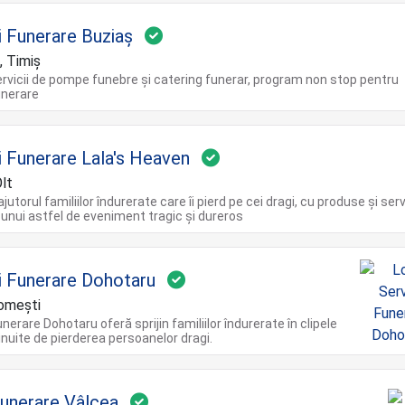
i Funerare Buziaș
, Timiș
rvicii de pompe funebre și catering funerar, program non stop pentru
funerare
ii Funerare Lala's Heaven
Olt
jutorul familiilor îndurerate care îi pierd pe cei dragi, cu produse și serv
 unui astfel de eveniment tragic și dureros
ii Funerare Dohotaru
Tomești
unerare Dohotaru oferă sprijin familiilor îndurerate în clipele
cinuite de pierderea persoanelor dragi.
unerare Vâlcea