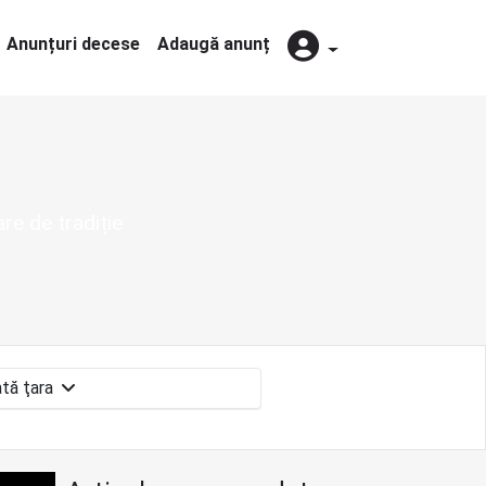
Anunțuri decese
Adaugă anunț
re de tradiție
toată ţara