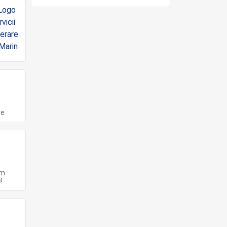
re
em
!