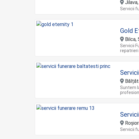
Jilava,
Servicii 
Gold E
Bilca,
Servicii F
repatrier
Servici
Bălțăt
Suntem la
profesion
Servic
Roșior
Servicii 