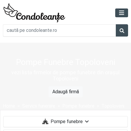
Pompe Funebre Topoloveni
vezi lista firmelor de pompe funebre din orașul
Topoloveni
Adaugă firmă
Home
Servicii funerare
Pompe funebre
Topoloveni
Pompe funebre