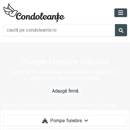
Pompe Funebre Ciacova
alege firme de pompe funebre de tradiție și cu
experiență din orașul Ciacova
Adaugă firmă
Home
Servicii funerare
Pompe funebre
Ciacova
Pompe funebre