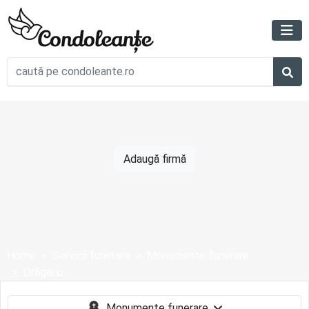
Adaugă firmă
Home
Servicii funerare
Monumente funerare
Drăganu
Monumente funerare