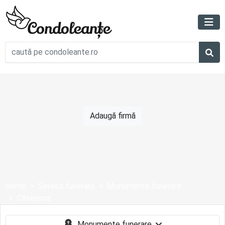
Adaugă firmă
Home
Servicii funerare
Monumente funerare
Căteasca
Monumente funerare