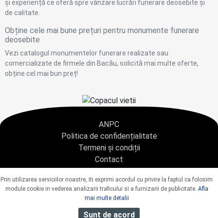
și experiență ce oferă spre vânzare lucrări funerare deosebite și
de calitate.
Obține cele mai bune prețuri pentru monumente funerare
deosebite
Vezi catalogul monumentelor funerare realizate sau
comercializate de firmele din Bacău, solicită mai multe oferte,
obține cel mai bun preț!
ANPC
Politica de confidențialitate
Termeni și condiții
Contact
Copyright © 2021 - AGENTIA CONDOLEANTE.RO SRL - toate drepturile rezervate
Prin utilizarea serviciilor noastre, iti exprimi acordul cu privire la faptul ca folosim
J40/9967/2020 CUI: 42925428
module cookie in vederea analizarii traficului si a furnizarii de publicitate.
Afla
mai multe detalii
Sunt de acord