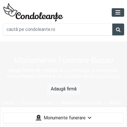
Monumente Funerare Bacau
alege firme de tradiție în construcții și amenajări
monumente funerare de calitate din orașul Bacău
Adaugă firmă
Home
Servicii funerare
Monumente funerare
Bacău
Monumente funerare