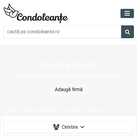
Cimitire Bacău
vezi detalii despre cimitirele din orașul Bacău
Adaugă firmă
Home
Servicii funerare
Cimitire
Bacău
Cimitire