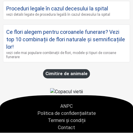
Proceduri legale în cazul decesului la spital
vezi detalii legate de procedura legală în cazul decesului la spital
Ce flori alegem pentru coroanele funerare? Vezi
top 10 combinații de flori naturale și semnificațiile
lor!
vezi cele mai populare combinații de flori, modele și tipuri de coroane
funerare
Cimitire de animale
ANPC
Politica de confidențialitate
Termeni și condiții
Contact