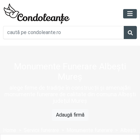
Monumente Funerare Albești
Mureș
alege firme de tradiție în construcții și amenajări
monumente funerare de calitate din comuna Albești
județul Mureș
Adaugă firmă
Home
Servicii funerare
Monumente funerare
Albești