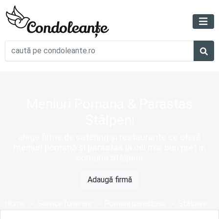
Meniuri Pomana & Parastas
Stâlpeni
alege firme de catering și restaurante ce oferă
meniuri pomană și parastas la cel mai bun preț în
comuna Stâlpeni
Adaugă firmă
Home
Servicii funerare
Pomeni parastase
Stâlpeni