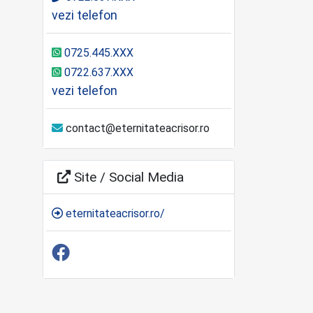
vezi telefon
0725.445.XXX
0722.637.XXX
vezi telefon
contact@eternitateacrisor.ro
Site / Social Media
eternitateacrisor.ro/