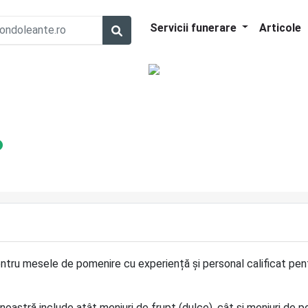
Servicii funerare
Articole
entru mesele de pomenire cu experiență și personal calificat pen
oastră include atât meniuri de frupt (dulce), cât și meniuri de p