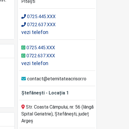
Pitești
0725.445.XXX
0722.637.XXX
vezi telefon
0725.445.XXX
0722.637.XXX
vezi telefon
contact@eternitateacrisor.ro
Ștefănești - Locația 1
Str. Coasta Câmpului, nr. 56 (lângă
Spital Geriatrie), Ștefănești, județ
Argeș