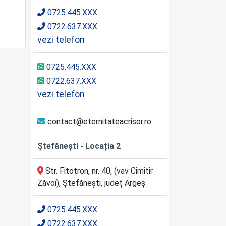
0725.445.XXX
0722.637.XXX
vezi telefon
0725.445.XXX
0722.637.XXX
vezi telefon
contact@eternitateacrisor.ro
Ștefănești - Locația 2
Str. Fitotron, nr. 40, (vav Cimitir
Zăvoi), Ștefănești, județ Argeș
0725.445.XXX
0722.637.XXX