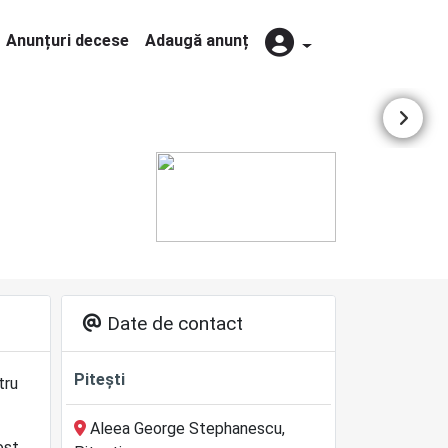
Anunțuri decese
Adaugă anunț
Date de contact
Pitești
tru
Aleea George Stephanescu,
ost.