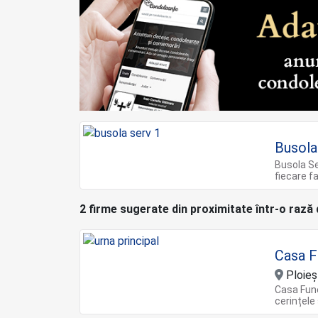
Busola
Busola Ser
fiecare f
2 firme sugerate din proximitate într-o rază
Casa F
Ploieș
Casa Fune
cerințele 