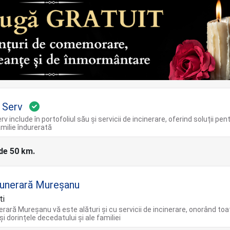
 Serv
v include în portofoliul său și servicii de incinerare, oferind soluții pen
amilie îndurerată
 de 50 km.
unerară Mureșanu
ti
rară Mureșanu vă este alături și cu servicii de incinerare, onorând toa
și dorințele decedatului și ale familiei