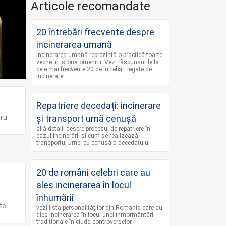
Articole recomandate
20 întrebări frecvente despre
incinerarea umană
Incinerarea umană reprezintă o practică foarte
veche în istoria omenirii. Vezi răspunsurile la
cele mai frecvente 20 de întrebări legate de
incinerare!
Repatriere decedați: incinerare
tru
și transport urnă cenușă
află detalii despre procesul de repatriere în
cazul incinerării și cum se realizează
transportul urnei cu cenușă a decedatului
20 de români celebri care au
ales incinerarea în locul
înhumării
te
vezi lista personalităților din România care au
ales incinerarea în locul unei înmormântări
tradiționale în ciuda controverselor