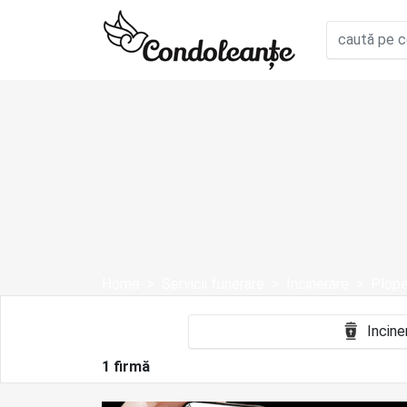
Home
Servicii funerare
Incinerare
Plope
1 firmă