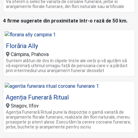
Va oferim o selectie variata de coroane funerare, jerbe si
aranjamente florale funerare, din flori naturale sau artificiale
4 firme sugerate din proximitate într-o rază de 50 km.
Florăria Ally
Câmpina, Prahova
Suntem alături de dvs în clipele triste ale vieții și vă ajutăm să
vă exprimați ultimul omagiu față de persoana care v-a părăsit
prin intermediul unui aranjament funerar deosebit
Agenția Funerară Ritual
Snagov, Ilfov
Agenția Funerară Ritual pune la dispoziție o gamă variată de
aranjamente florale funerare, realizate din flori naturale, mereu
proaspete și atent alese. Executăm la cerere coroane funerare,
jerbe, buchete și aranjamente pentru sicriu