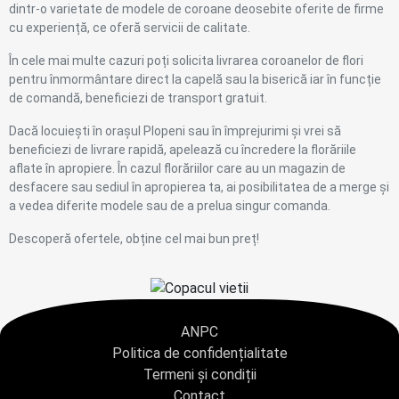
dintr-o varietate de modele de coroane deosebite oferite de firme
cu experiență, ce oferă servicii de calitate.
În cele mai multe cazuri poți solicita livrarea coroanelor de flori
pentru înmormântare direct la capelă sau la biserică iar în funcție
de comandă, beneficiezi de transport gratuit.
Dacă locuiești în orașul Plopeni sau în împrejurimi și vrei să
beneficiezi de livrare rapidă, apelează cu încredere la florăriile
aflate în apropiere. În cazul florăriilor care au un magazin de
desfacere sau sediul în apropierea ta, ai posibilitatea de a merge și
a vedea diferite modele sau de a prelua singur comanda.
Descoperă ofertele, obține cel mai bun preț!
ANPC
Politica de confidențialitate
Termeni și condiții
Contact