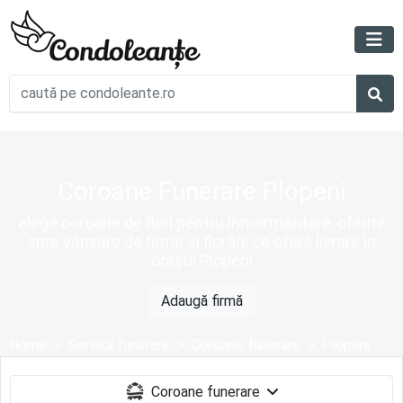
Coroane Funerare Plopeni
alege coroane de flori pentru înmormântare, oferite
spre vânzare de firme și florării ce oferă livrare în
orașul Plopeni
Adaugă firmă
Home
Servicii funerare
Coroane funerare
Plopeni
Coroane funerare