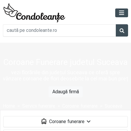
Coroane Funerare judetul Suceava
vezi florăriile din județul Suceava ce oferă spre
vânzare coroane de flori deosebite la cel mai bun preț
Adaugă firmă
Home
Servicii funerare
Coroane funerare
Suceava
Coroane funerare