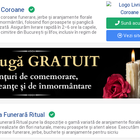
 Coroane
coroane funerare, jerbe și aranjamente florale
mormântări, folosind flori proaspete și panglică
Sună ac
zată. Asigurăm livrare rapidă în 2–6 ore la capele,
i cimitire din București și Ilfov, inclusiv în regim de
Vezi sit
a Funerară Ritual
unerară Ritual pune la dispoziție o gamă variată de aranjamente floral
 realizate din flori naturale, mereu proaspete și atent alese. Executăm 
roane funerare, jerbe, buchete și aranjamente pentru sicriu