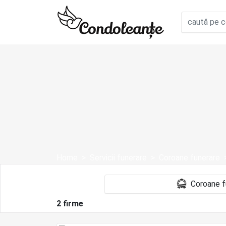
Home
Servicii funerare
Coroane funerare
2 firme