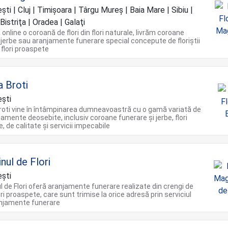
ti | Cluj | Timişoara | Târgu Mureș | Baia Mare | Sibiu |
Bistriţa | Oradea | Galaţi
nline o coroană de flori din flori naturale, livrăm coroane
 jerbe sau aranjamente funerare special concepute de floriștii
 flori proaspete
a Broti
şti
Broti vine în întâmpinarea dumneavoastră cu o gamă variată de
njamente deosebite, inclusiv coroane funerare și jerbe, flori
, de calitate și servicii impecabile
nul de Flori
şti
 de Flori oferă aranjamente funerare realizate din crengi de
ori proaspete, care sunt trimise la orice adresă prin serviciul
ranjamente funerare