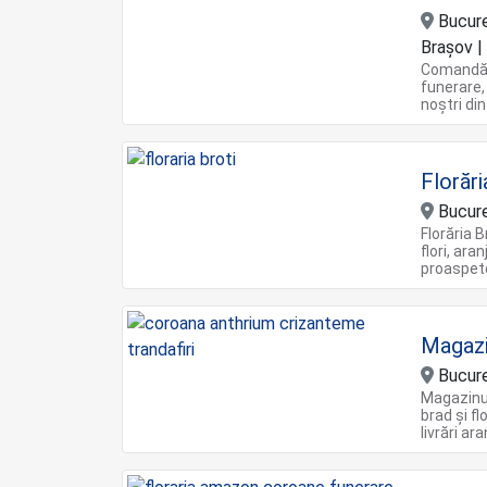
Bucureş
Braşov | 
Comandă o
funerare,
noștri din
Florări
Bucure
Florăria 
flori, ara
proaspete
Magazi
Bucure
Magazinul
brad și fl
livrări a