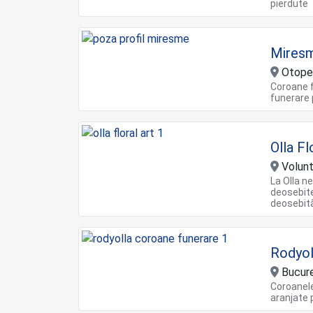
pierdute
Miresm
Otopen
Coroane f
funerare 
Olla Fl
Volunta
La Olla n
deosebite
deosebită 
Rodyol
Bucure
Coroanele
aranjate 