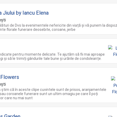
a Jiului by Iancu Elena
ști
ături de Dvs la evenimentele nefericite din viață și vă punem la dispoz
te florale funerare deosebite, coroane, jerbe
dedicate pentru momente delicate. Te ajutăm să fii mai aproape
gi și să le trimiți gândurile tale bune și urările de condoleanțe.
 Flowers
şti
 știm că în aceste clipe cuvintele sunt de prisos, aranjamentele
sau coroanele funerare sunt un ultim omagiu pe care îl poți
or care nu mai sunt
s Garden