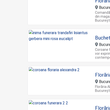
Florări
Bucure
Comandă o
din magaz
Bucureșt
Buche
Bucure
Coroane f
vor expri
contempor
Florăr
Bucure
Florăria 
București
Florăr