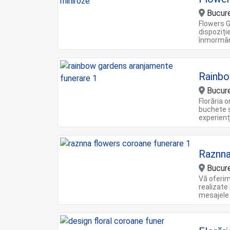
Bucure
Flowers Ga
dispoziți
înmormân
Rainb
Bucureş
Florăria 
buchete ș
experienț
Raznna
Bucure
Vă oferim
realizate
mesajele 