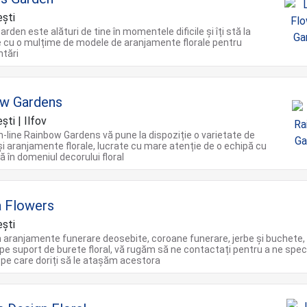
şti
rden este alături de tine în momentele dificile și îți stă la
e cu o mulțime de modele de aranjamente florale pentru
tări
ow Gardens
ti | Ilfov
on-line Rainbow Gardens vă pune la dispoziție o varietate de
i aranjamente florale, lucrate cu mare atenție de o echipă cu
ă în domeniul decorului floral
 Flowers
şti
 aranjamente funerare deosebite, coroane funerare, jerbe și buchete,
 pe suport de burete floral, vă rugăm să ne contactați pentru a ne spec
pe care doriți să le atașăm acestora