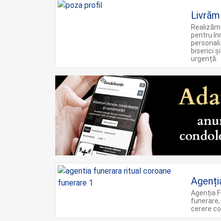
Livrăm
Realizăm 
pentru în
personali
biserici ș
urgență.
Agenți
Agenția F
funerare,
cerere co