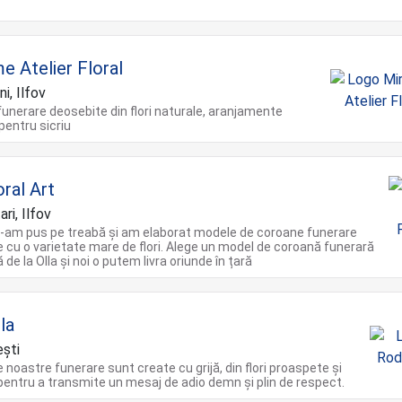
e Atelier Floral
i, Ilfov
unerare deosebite din flori naturale, aranjamente
pentru sicriu
oral Art
ri, Ilfov
e-am pus pe treabă și am elaborat modele de coroane funerare
 cu o varietate mare de flori. Alege un model de coroană funerară
de la Olla și noi o putem livra oriunde în țară
la
ști
 noastre funerare sunt create cu grijă, din flori proaspete și
pentru a transmite un mesaj de adio demn și plin de respect.