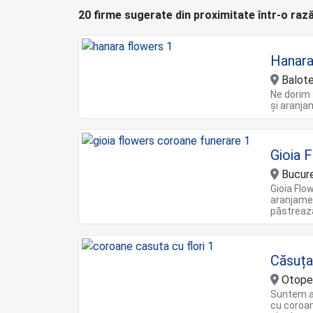
20 firme sugerate din proximitate într-o raz
Hanara
Baloteș
Ne dorim
și aranja
Gioia 
Bucure
Gioia Flow
aranjamen
păstrează
Căsuța
Otopen
Suntem al
cu coroan