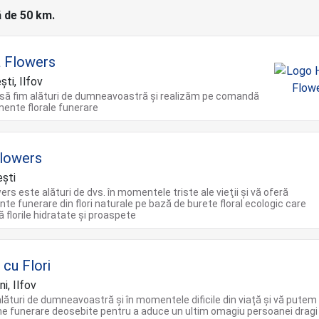
ă de 50 km.
 Flowers
ti, Ilfov
 să fim alături de dumneavoastră și realizăm pe comandă
mente florale funerare
Flowers
şti
ers este alături de dvs. în momentele triste ale vieţii şi vă oferă
te funerare din flori naturale pe bază de burete floral ecologic care
 florile hidratate și proaspete
 cu Flori
i, Ilfov
ături de dumneavoastră și în momentele dificile din viață și vă putem
e funerare deosebite pentru a aduce un ultim omagiu persoanei dragi