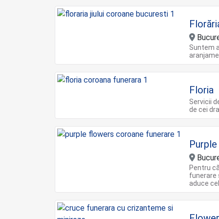
Florări
Bucure
Suntem al
aranjamen
Floria
Servicii 
de cei dra
Purple
Bucure
Pentru că
funerare 
aduce cel
Flower