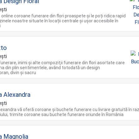
a Design Floral
şti
nline coroane funerare din flori proaspete și le poți ridica rapid
inele noastre situate în locații centrale și ușor accesibile în
i
tto
şti
unerare, inimi şi alte compoziţii funerare din flori asortate care
ma din plin sentimentele, având totodată un design
an, divin şi sacru
ia Alexandra
ști
Alexandra vă oferă coroane și buchete funerare cu livrare gratuită în ra
ului, trimite coroane sau buchete funerare oriunde în România
ia Magnolia