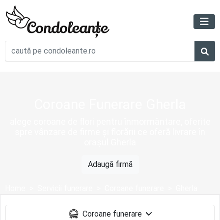
Coroane Funerare Gherla
alege coroane de flori pentru înmormântare, oferite
spre vânzare de firme și florării ce oferă livrare în
orașul Gherla
Adaugă firmă
Home
Servicii funerare
Coroane funerare
Gherla
Coroane funerare