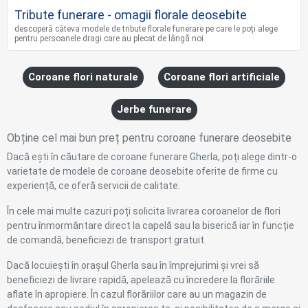
Tribute funerare - omagii florale deosebite
descoperă câteva modele de tribute florale funerare pe care le poți alege
pentru persoanele dragi care au plecat de lângă noi
Coroane flori naturale
Coroane flori artificiale
Jerbe funerare
Obține cel mai bun preț pentru coroane funerare deosebite
Dacă ești în căutare de coroane funerare Gherla, poți alege dintr-o
varietate de modele de coroane deosebite oferite de firme cu
experiență, ce oferă servicii de calitate.
În cele mai multe cazuri poți solicita livrarea coroanelor de flori
pentru înmormântare direct la capelă sau la biserică iar în funcție
de comandă, beneficiezi de transport gratuit.
Dacă locuiești în orașul Gherla sau în împrejurimi și vrei să
beneficiezi de livrare rapidă, apelează cu încredere la florăriile
aflate în apropiere. În cazul florăriilor care au un magazin de