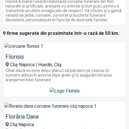
Florina & Ioana Funeral realizează coroane funerare din flori
naturale și artificiale, aranjate cu atenție și bun gust, pentru a
transmite un ultim omagiu plin de respect. Vă oferim și o gamă
variată de jerbe, coroane, coronițe și buchete funerare
deosebite, personalizate în funcție de dorințele familiei.
9 firme sugerate din proximitate într-o rază de 50 km.
Florisis
Cluj-Napoca | Huedin, Cluj
Chiar dacă nu este deloc plăcut să pierdem pe cineva, îți
suntem alături în aceste clipe grele şi îți asigurăm livrarea
aranjamentelor funerare
Florăria Dana
Cluj Napoca