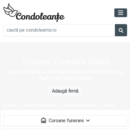
Coroane Funerare Galați
alege coroane de flori deosebite oferite de firme și
florării din orașul Galați
Adaugă firmă
Home
Servicii funerare
Coroane funerare
Galaţi
Coroane funerare