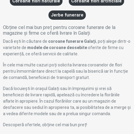
Coroane flori naturale
Coroane flori artificiale
Jerbe funerare
Obține cel mai bun preț pentru coroane funerare de la
magazine și firme ce oferă livrare în Galați
Dacă ești în căutare de
coroane funerare Galați
, poți alege dintr-o
varietate de
modele de coroane deosebite
oferite de firme cu
experiență, ce oferă servicii de calitate.
În cele mai multe cazuri poți solicita livrarea coroanelor de flori
pentru înmormântare direct la capelă sau la biserică iar în funcție
de comandă, beneficiezi de transport gratuit.
Dacă locuiești în orașul Galați sau în împrejurimi și vrei să
beneficiezi de livrare rapidă, apelează cu încredere la florăriile
aflate în apropiere. În cazul florăriilor care au un magazin de
desfacere sau sediul în apropierea ta, ai posibilitatea de a merge și
a vedea diferite modele sau de a prelua singur comanda.
Descoperă ofertele, obține cel mai bun preț!