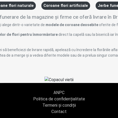
ane flori naturale
Coroane flori artificiale
Jerbe fun
unerare de la magazine și firme ce oferă livrare în Br
ți alege dintr-o varietate de
modele de coroane deosebite
oferite de f
lor de flori pentru înmormântare
direct la capelă sau la biserică iar
ei să beneficiezi de livrare rapidă, apelează cu încredere la florăriile afl
tatea de a merge și a vedea diferite modele sau de a prelua singur com
ANPC
Politica de confidențialitate
Termeni și condiții
Contact