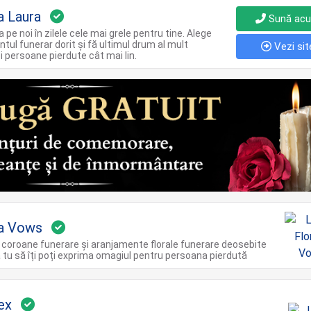
a Laura
Sună ac
 pe noi în zilele cele mai grele pentru tine. Alege
tul funerar dorit și fă ultimul drum al mult
Vezi sit
i persoane pierdute cât mai lin.
ia Vows
coroane funerare și aranjamente florale funerare deosebite
 tu să îți poți exprima omagiul pentru persoana pierdută
ex