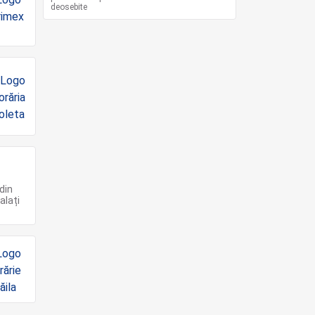
deosebite
din
alați