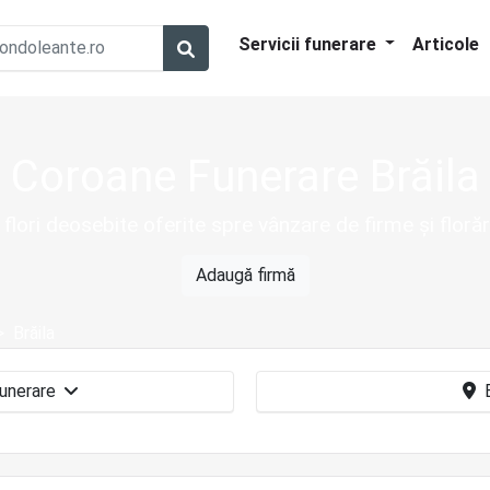
Servicii funerare
Articole
Coroane Funerare Brăila
lori deosebite oferite spre vânzare de firme și florări
Adaugă firmă
Brăila
Coroane funerare