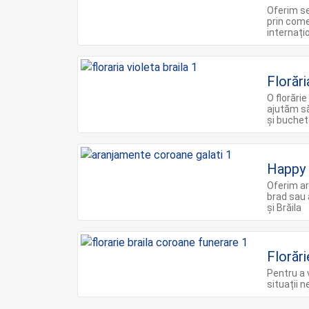
Oferim ser
prin comen
internați
Florări
O florărie
ajutăm să
şi buchet
Happy 
Oferim ar
brad sau 
și Brăila
Florări
Pentru a 
situații 