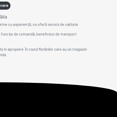
erare
ăila
irme cu experiență, ce oferă servicii de calitate.
 în funcție de comandă, beneficiezi de transport
ate în apropiere. În cazul florăriilor care au un magazin
anda.