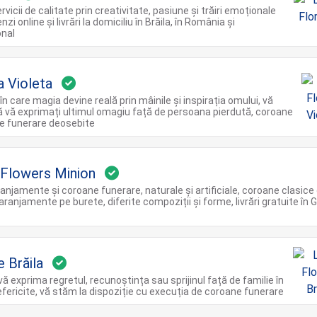
vicii de calitate prin creativitate, pasiune și trăiri emoționale
zi online și livrări la domiciliu în Brăila, în România și
onal
a Violeta
 în care magia devine reală prin mâinile și inspirația omului, vă
 vă exprimați ultimul omagiu față de persoana pierdută, coroane
e funerare deosebite
Flowers Minion
anjamente și coroane funerare, naturale și artificiale, coroane clasice 
aranjamente pe burete, diferite compoziții și forme, livrări gratuite în G
e Brăila
vă exprima regretul, recunoștința sau sprijinul față de familie în
nefericite, vă stăm la dispoziție cu execuția de coroane funerare