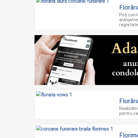
Florări
Poți conta
aranjamen
regretate
Florăr
Realizăm 
pentru ca
Florim