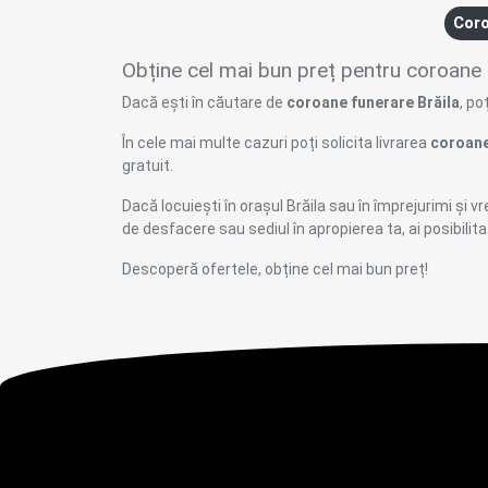
Coro
Obține cel mai bun preț pentru coroane f
Dacă ești în căutare de
coroane funerare Brăila
, po
În cele mai multe cazuri poți solicita livrarea
coroane
gratuit.
Dacă locuiești în orașul Brăila sau în împrejurimi și vr
de desfacere sau sediul în apropierea ta, ai posibili
Descoperă ofertele, obține cel mai bun preț!