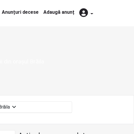
Anunțuri decese
Adaugă anunț
i din orașul Brăila
Brăila