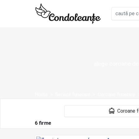
alege coroane de f
Home
Servicii funerare
Coroane funerare
6 firme