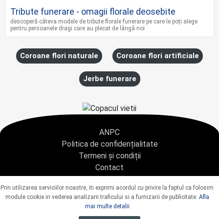
Tribute funerare - omagii florale deosebite
descoperă câteva modele de tribute florale funerare pe care le poți alege
pentru persoanele dragi care au plecat de lângă noi
Coroane flori naturale
Coroane flori artificiale
Jerbe funerare
ANPC
Politica de confidențialitate
Termeni și condiții
Contact
Copyright © 2021 - AGENTIA CONDOLEANTE.RO SRL - toate drepturile rezervate
Prin utilizarea serviciilor noastre, iti exprimi acordul cu privire la faptul ca folosim
J40/9967/2020 CUI: 42925428
module cookie in vederea analizarii traficului si a furnizarii de publicitate.
Afla
mai multe detalii