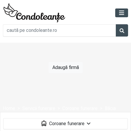
Adaugă firmă
Home
Servicii funerare
Coroane funerare
Băcia
Coroane funerare